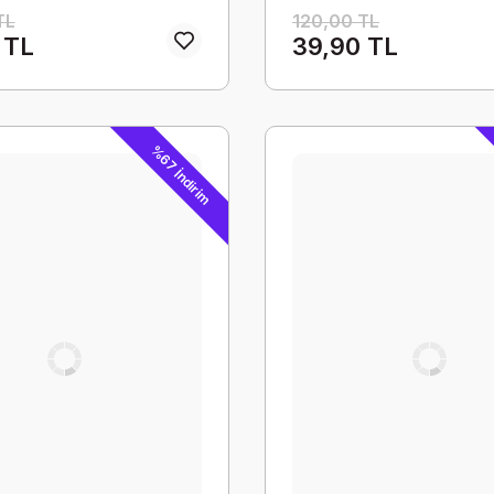
TL
120,00 TL
 TL
39,90 TL
%67 İndirim