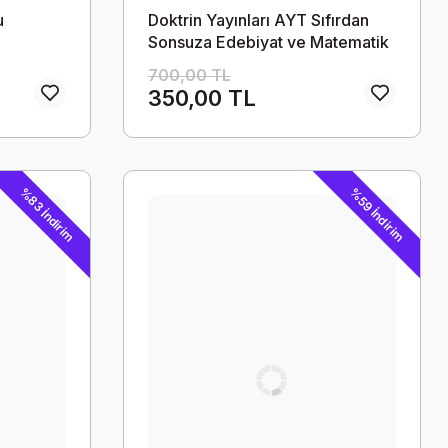
u
Doktrin Yayınları AYT Sıfırdan
Sonsuza Edebiyat ve Matematik
Seti (2 Kitap)
700,00 TL
350,00 TL
%83 İndirim
%59 İndirim