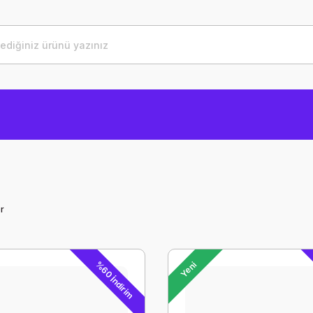
r
%60 İndirim
Yeni