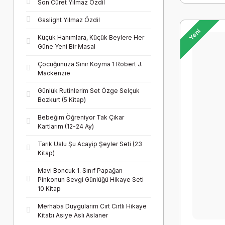
Son Cüret Yılmaz Özdil
Gaslight Yılmaz Özdil
Yeni
Küçük Hanımlara, Küçük Beylere Her
Güne Yeni Bir Masal
Çocuğunuza Sınır Koyma 1 Robert J.
Mackenzie
Günlük Rutinlerim Set Özge Selçuk
Bozkurt (5 Kitap)
Bebeğim Öğreniyor Tak Çıkar
Kartlarım (12-24 Ay)
Tarık Uslu Şu Acayip Şeyler Seti (23
Kitap)
Mavi Boncuk 1. Sınıf Papağan
Pinkonun Sevgi Günlüğü Hikaye Seti
10 Kitap
Merhaba Duygularım Cırt Cırtlı Hikaye
Kitabı Asiye Aslı Aslaner