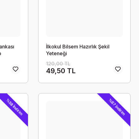
ankası
İlkokul Bilsem Hazırlık Şekil
p
Yeteneği
120,00 TL
49,50 TL
%67 İndirim
%58 İndirim