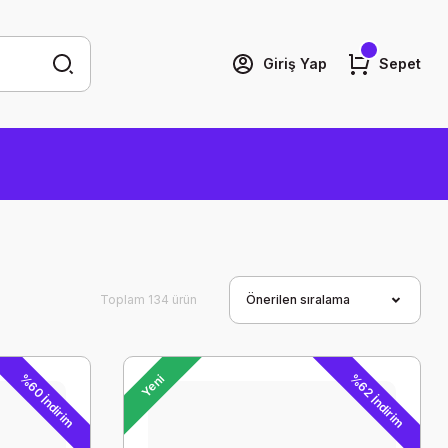
Giriş Yap
Sepet
Toplam 134 ürün
%60 İndirim
%62 İndirim
Yeni