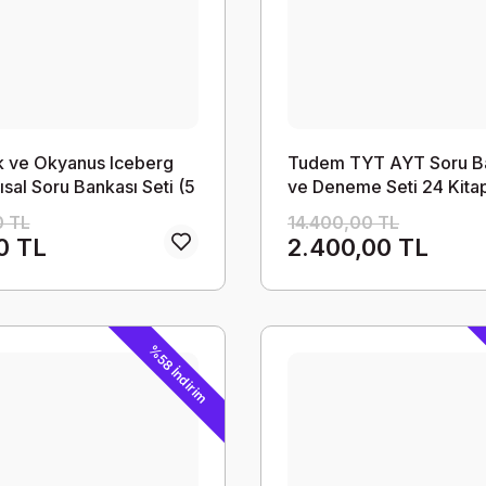
 ve Okyanus Iceberg
Tudem TYT AYT Soru B
sal Soru Bankası Seti (5
ve Deneme Seti 24 Kita
0 TL
14.400,00 TL
0 TL
2.400,00 TL
%58 İndirim