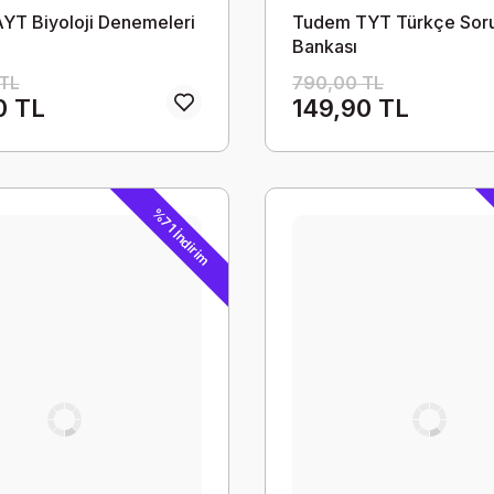
YT Biyoloji Denemeleri
Tudem TYT Türkçe Sor
Bankası
TL
790,00 TL
0 TL
149,90 TL
%71 İndirim