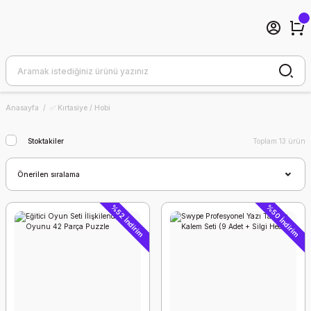
Anasayfa
✅ Kırtasiye / Hobi
Stoktakiler
Toplam 13 ürün
%52 İndirim
%50 İndirim