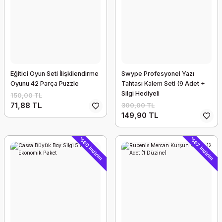
Eğitici Oyun Seti İlişkilendirme
Swype Profesyonel Yazı
Oyunu 42 Parça Puzzle
Tahtası Kalem Seti (9 Adet +
Silgi Hediyeli
150,00 TL
71,88 TL
300,00 TL
149,90 TL
%60 İndirim
%67 İndirim