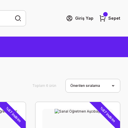
Giriş Yap
Sepet
Toplam 6 ürün
%67 İndirim
%67 İndirim