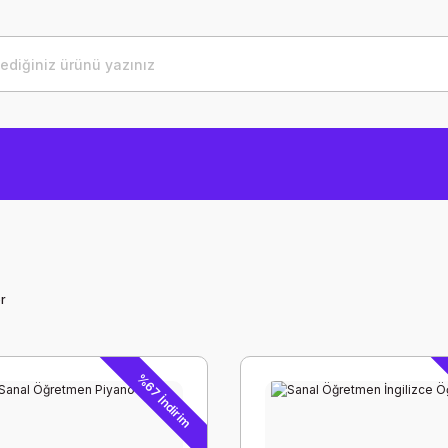
r
%67 İndirim