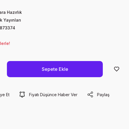
ra Hazırlık
k Yayınları
873374
lerle!
Sepete Ekle
ye Et
Fiyatı Düşünce Haber Ver
Paylaş