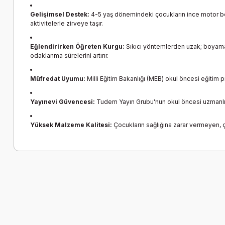
Gelişimsel Destek:
4-5 yaş dönemindeki çocukların ince motor bece
aktivitelerle zirveye taşır.
Eğlendirirken Öğreten Kurgu:
Sıkıcı yöntemlerden uzak; boyama ç
odaklanma sürelerini artırır.
Müfredat Uyumu:
Milli Eğitim Bakanlığı (MEB) okul öncesi eğitim
Yayınevi Güvencesi:
Tudem Yayın Grubu'nun okul öncesi uzmanlığı
Yüksek Malzeme Kalitesi:
Çocukların sağlığına zarar vermeyen, çiz
Bu ürünün fiyat bilgisi, resim, ürün açıklamalarında ve diğer k
Görüş ve önerileriniz için teşekkür ederiz.
Ürün resmi kalitesiz, bozuk veya görüntülenemiyor.
Ürün açıklamasında eksik bilgiler bulunuyor.