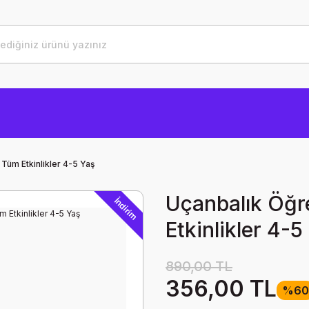
üm Etkinlikler 4-5 Yaş
Uçanbalık Öğ
İndirim
Etkinlikler 4-5
890,00 TL
356,00 TL
%60