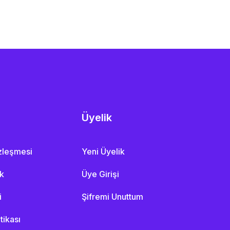
Üyelik
özleşmesi
Yeni Üyelik
ik
Üye Girişi
i
Şifremi Unuttum
itikası