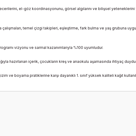
rilerini, el-göz koordinasyonunu, görsel algılarını ve bilişsel yeteneklerini
alışmaları, temel çizgi takipleri, eşleştirme, fark bulma ve yaş grubuna uygu
 programı vizyonu ve sarmal kazanımlarıyla %100 uyumludur.
yla hazırlanan içerik, çocukların kreş ve anaokulu aşamasında ihtiyaç duydu
im ve boyama pratiklerine karşı dayanıklı 1. sınıf yüksek kaliteli kağıt kullanıla
onularda yetersiz gördüğünüz noktaları öneri formunu kullanarak tarafımız
Bu ürüne ilk yorumu siz yapın!
Yorum Yaz