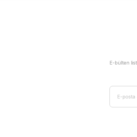
Ürün bilgilerinde hatalar bulunuyor.
Ürün fiyatı diğer sitelerden daha pahalı.
Bu ürüne benzer farklı alternatifler olmalı.
E-bülten li