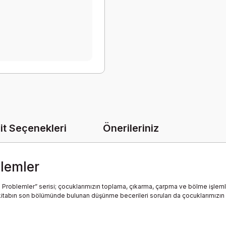
it Seçenekleri
Önerileriniz
blemler
en Problemler” serisi; çocuklarımızın toplama, çıkarma, çarpma ve bölme işlem
kitabın son bölümünde bulunan düşünme becerileri soruları da çocuklarımızın kal