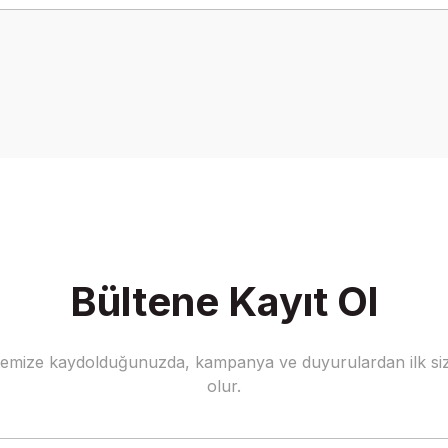
onularda yetersiz gördüğünüz noktaları öneri formunu kullanarak tarafımız
Bu ürüne ilk yorumu siz yapın!
Yorum Yaz
Bültene Kayıt Ol
stemize kaydolduğunuzda, kampanya ve duyurulardan ilk siz
Gönder
olur.