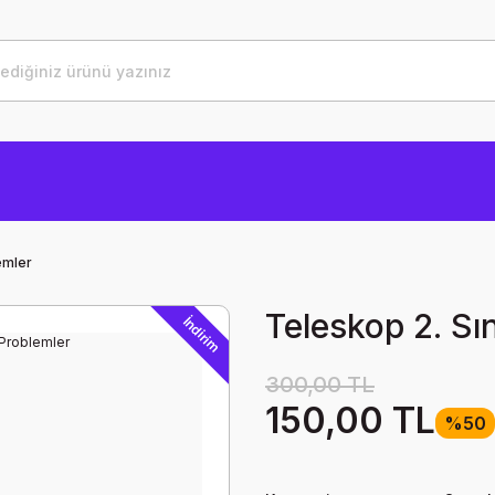
emler
Teleskop 2. Sı
İndirim
300,00 TL
150,00 TL
%50