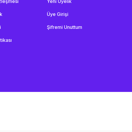
özleşmesi
Yeni Üyelik
ik
Üye Girişi
i
Şifremi Unuttum
itikası