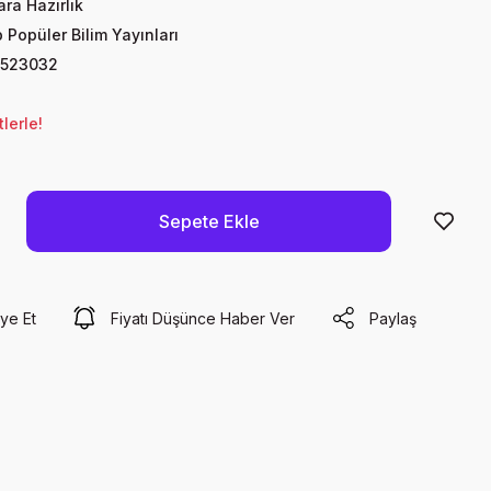
ra Hazırlık
 Popüler Bilim Yayınları
523032
lerle!
Sepete Ekle
ye Et
Fiyatı Düşünce Haber Ver
Paylaş