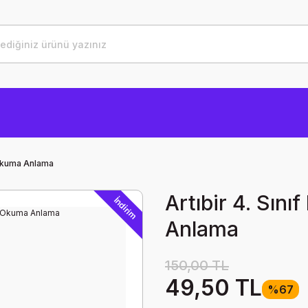
e Okuma Anlama
Artıbir 4. Sın
İndirim
Anlama
150,00 TL
49,50 TL
%67