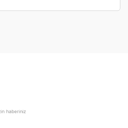
a iletebilirsiniz.
in haberiniz