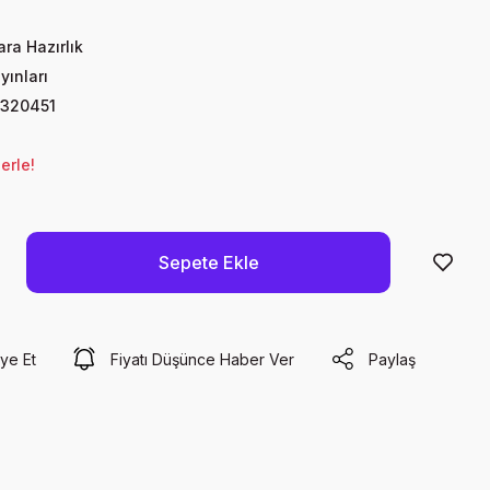
ra Hazırlık
ayınları
320451
erle!
Sepete Ekle
ye Et
Fiyatı Düşünce Haber Ver
Paylaş