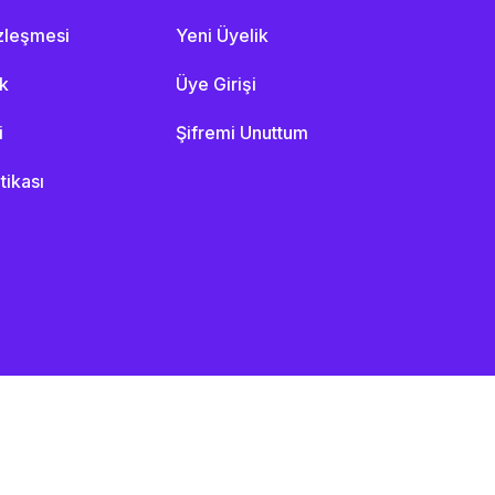
özleşmesi
Yeni Üyelik
ik
Üye Girişi
i
Şifremi Unuttum
itikası