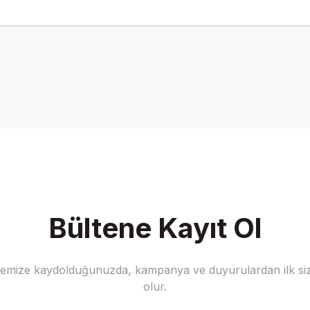
onularda yetersiz gördüğünüz noktaları öneri formunu kullanarak tarafımız
Bu ürüne ilk yorumu siz yapın!
Yorum Yaz
Bültene Kayıt Ol
stemize kaydolduğunuzda, kampanya ve duyurulardan ilk siz
Gönder
olur.