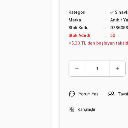
Kategori
✅ Sınavla
Marka
Artıbir Y
Stok Kodu
9786058
Stok Adedi
50
*5,30 TL den başlayan taksitl
Yorum Yaz
Tavsi
Karşılaştır