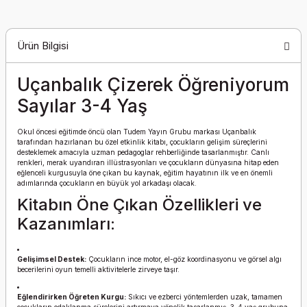
Ürün Bilgisi
Uçanbalık Çizerek Öğreniyorum
Sayılar 3-4 Yaş
Okul öncesi eğitimde öncü olan Tudem Yayın Grubu markası Uçanbalık
tarafından hazırlanan bu özel etkinlik kitabı, çocukların gelişim süreçlerini
desteklemek amacıyla uzman pedagoglar rehberliğinde tasarlanmıştır. Canlı
renkleri, merak uyandıran illüstrasyonları ve çocukların dünyasına hitap eden
eğlenceli kurgusuyla öne çıkan bu kaynak, eğitim hayatının ilk ve en önemli
adımlarında çocukların en büyük yol arkadaşı olacak.
Kitabın Öne Çıkan Özellikleri ve
Kazanımları:
Gelişimsel Destek:
Çocukların ince motor, el-göz koordinasyonu ve görsel algı
becerilerini oyun temelli aktivitelerle zirveye taşır.
Eğlendirirken Öğreten Kurgu:
Sıkıcı ve ezberci yöntemlerden uzak, tamamen