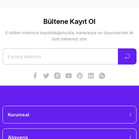
Bu ürünün fiyat bilgisi, resim, ürün açıklamalarında ve diğer
konularda yetersiz gördüğünüz noktaları öneri formunu
kullanarak tarafımıza iletebilirsiniz.
Görüş ve önerileriniz için teşekkür ederiz.
Bültene Kayıt Ol
E-bülten listemize kaydolduğunuzda, kampanya ve duyurulardan ilk
Ürün resmi kalitesiz, bozuk veya görüntülenemiyor.
sizin haberiniz olur.
Ürün açıklamasında eksik bilgiler bulunuyor.
Ürün bilgilerinde hatalar bulunuyor.
Ürün fiyatı diğer sitelerden daha pahalı.
Bu ürüne benzer farklı alternatifler olmalı.
Gönder
Kurumsal
Alışveriş