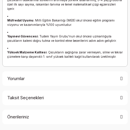
çocukların odaklanma sürelerini artırmaya yönelik tasarlanmış, 3-4 yaş grubuna
özel ilk sayı sayma, rakamları tanıma ve temel matematiksel çizgi egzersizleri
içerir.
Müfredat Uyumu:
Milli Eğitim Bakanlığı (MEB) okul öncesi eğitim programı
vizyonu ve kazanımlarıyla %100 uyumludur.
Yayınevi Güvencesi:
Tudem Yayın Grubu'nun okul öncesi uzmanlığıyla
çocukların kalemi doğru tutma ve kontrol etme becerilerini adım adım geliştirir.
Yüksek Malzeme Kalitesi:
Çocukların sağlığına zarar vermeyen, silme ve tekrar
çizmelere karşı dayanıklı 1. sınıf yüksek kaliteli kağıt kullanılarak üretilmiştir.
Yorumlar
Taksit Seçenekleri
Bu ürüne ilk yorumu siz yapın!
Önerileriniz
Yorum Yaz