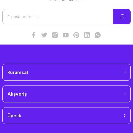
Ürün açıklamasında eksik bilgiler bulunuyor.
Ürün bilgilerinde hatalar bulunuyor.
Ürün fiyatı diğer sitelerden daha pahalı.
Bu ürüne benzer farklı alternatifler olmalı.
Gönder
Kurumsal
Alışveriş
Üyelik