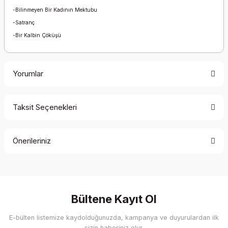
-Bilinmeyen Bir Kadının Mektubu
-Satranç
-Bir Kalbin Çöküşü
Yorumlar
Taksit Seçenekleri
Bu ürüne ilk yorumu siz yapın!
Önerileriniz
Yorum Yaz
Bu ürünün fiyat bilgisi, resim, ürün açıklamalarında ve diğer
konularda yetersiz gördüğünüz noktaları öneri formunu
kullanarak tarafımıza iletebilirsiniz.
Görüş ve önerileriniz için teşekkür ederiz.
Bültene Kayıt Ol
E-bülten listemize kaydolduğunuzda, kampanya ve duyurulardan ilk
Ürün resmi kalitesiz, bozuk veya görüntülenemiyor.
sizin haberiniz olur.