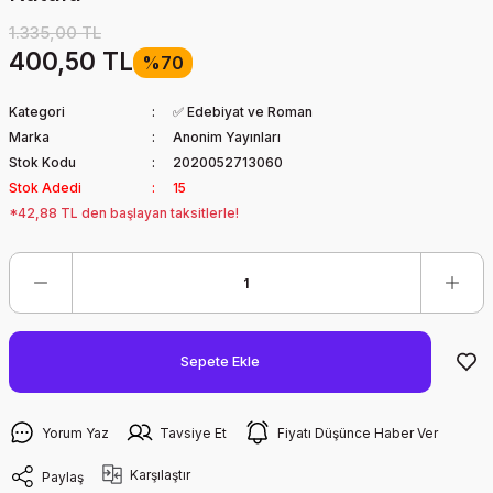
1.335,00 TL
400,50 TL
%70
Kategori
✅ Edebiyat ve Roman
Marka
Anonim Yayınları
Stok Kodu
2020052713060
Stok Adedi
15
*42,88 TL den başlayan taksitlerle!
Sepete Ekle
Yorum Yaz
Tavsiye Et
Fiyatı Düşünce Haber Ver
Karşılaştır
Paylaş