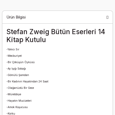
Ürün Bilgisi
Stefan Zweig Bütün Eserleri 14
Kitap Kutulu
-Yakıcı Sır
-Mecburiyet
-Bir Çöküşün Öyküsü
-Ay Işığı Sokağı
-Gömülü Şamdan
-Bir Kadının Hayatından 24 Saat
-Olağanüstü Bir Gece
-Mürebbiye
-Hayatın Mucizeleri
-Amok Koşucusu
-Korku