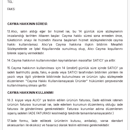
TEL:
FAKS:
CAYMA HAKKININ SÜRESİ:
13.Alıcı, satın aldığı eğer bir hizmet ise, bu 14 günlük süre sözleşmenin
imzalandığı tarihten itibaren başlar. Cayma hakkı süresi sona ermeden önce,
tüketicinin onayı ile hizmetin ifasına başlanan hizmet sözleşmelerinde cayma
hakkı kullanılamaz. Alıcı’ya Cayma hakkına ilişkin bildirim Mesafeli
Sözleşmelerde ve İptal Koşullarında sunulmuş olup, Alıcı Cayma koşullarını
bilerek sipariş vermektedir.
14.Cayma hakkının kullanımından kaynaklanan masraflar SATICI’ ya aittir.
15.Cayma hakkının kullanılması için 14 (ondört) günlük süre içinde SATICI' ya
iadeli taahhütlü posta, faks, e-posta veya SATICI tarafından bildirilen yöntem ile
yazılı veya ilgili yöntemle bildirimde bulunulması ve ürünün işbu sözleşmede
düzenlenen "Cayma Hakkı Kullanılamayacak Ürünler" hükümleri çerçevesinde
kullanılmamış olması şarttır.
CAYMA HAKKININ KULLANIMI:
16.3. kişiye veya ALICI’ ya teslim edilen ürünün faturası, (İade edilmek istenen
ürünün faturası kurumsal ise, iade ederken kurumun düzenlemiş olduğu iade
faturası ile gönderilmesi gerekmektedir. Faturası kurumlar adına düzenlenen
sipariş iadeleri İADE FATURASI kesilmediği takdirde tamamlanamayacaktır.)
17.İade formu, İade edilecek ürünlerin kutusu, ambalajı, varsa standart
aksesuarları ile eksiksiz ve hasarsız olarak teslim edilmesi gerekmektedir.