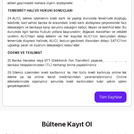
edilen gayrimaddi mallara ilişkin sözleşmeler.
TEMERRÜT HALİ VE HUKUKİ SONUÇLARI
24.ALICI, ödeme işlemlerini kredi kartı ile yaptığı durumda temerrüde düştüğü
takdirde, kart sahibi banka ile arasındaki kredi kartı sözleşmesi çerçevesinde faiz
ödeyeceğini ve bankaya karşı sorumlu olacağını kabul, beyan ve taahhüt eder. Bu
durumda ilgili banka hukuki yollara başvurabilir; doğacak masrafları ve vekâlet
ücretini ALICI’dan talep edebilir ve her koşulda ALICI’nın borcundan dolayı
temerrüde düşmesi halinde, ALICI, borcun gecikmeli ifasından dolayı SATICI’nın
uğradığı zarar ve ziyanını ödeyeceğini kabul eder.
ÖDEME VE TESLİMAT
25.Banka Havalesi veya EFT (Elektronik Fon Transferi) yaparak, ............, .........,
bankası hesaplarımızdan (TL) herhangi birine yapabilirsiniz.
26.Sitemiz üzerinden kredi kartlarınız ile, Her türlü kredi kartınıza online tek
ödeme ya da online taksit imkânlarından yararlanabilirsiniz. Online
ödemelerinizde siparişiniz sonunda kredi kartınızdan tutar çekim işlemi
gerçekleşecektir
Tüm Sayfalar
Bültene Kayıt Ol