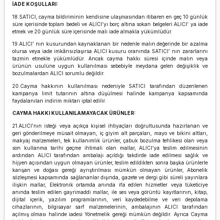
İADE KOŞULLARI:
18.SATICI, cayma bildiriminin kendisine ulaşmasından itibaren en geç 10 günlük
süre içerisinde toplam bedeli ve ALICI’yı borç altına sokan belgeleri ALICI’ ya iade
etmek ve 20 günlük süre içerisinde malı iade almakla yükümlüdür.
19.ALICI’ nın kusurundan kaynaklanan bir nedenle malın değerinde bir azalma
olursa veya iade imkânsızlaşırsa ALICI kusuru oranında SATICI’ nın zararlarını
tazmin etmekle yükümlüdür. Ancak cayma hakkı süresi içinde malın veya
ürünün usulüne uygun kullanılması sebebiyle meydana gelen değişiklik ve
bozulmalardan ALICI sorumlu değildir.
20.Cayma hakkının kullanılması nedeniyle SATICI tarafından düzenlenen
kampanya limit tutarının altına düşülmesi halinde kampanya kapsamında
faydalanılan indirim miktarı iptal edilir.
CAYMA HAKKI KULLANILAMAYACAK ÜRÜNLER:
21.ALICI’nın isteği veya açıkça kişisel ihtiyaçları doğrultusunda hazırlanan ve
geri gönderilmeye müsait olmayan, iç giyim alt parçaları, mayo ve bikini altları,
makyaj malzemeleri, tek kullanımlık ürünler, çabuk bozulma tehlikesi olan veya
son kullanma tarihi geçme ihtimali olan mallar, ALICI’ya teslim edilmesinin
ardından ALICI tarafından ambalajı açıldığı takdirde iade edilmesi sağlık ve
hijyen açısından uygun olmayan ürünler, teslim edildikten sonra başka ürünlerle
karışan ve doğası gereği ayrıştırılması mümkün olmayan ürünler, Abonelik
sözleşmesi kapsamında sağlananlar dışında, gazete ve dergi gibi süreli yayınlara
ilişkin mallar, Elektronik ortamda anında ifa edilen hizmetler veya tüketiciye
anında teslim edilen gayrimaddi mallar, ile ses veya görüntü kayıtlarının, kitap,
dijital içerik, yazılım programlarının, veri kaydedebilme ve veri depolama
cihazlarının, bilgisayar sarf malzemelerinin, ambalajının ALICI tarafından
açılmış olması halinde iadesi Yönetmelik gereği mümkün değildir. Ayrıca Cayma