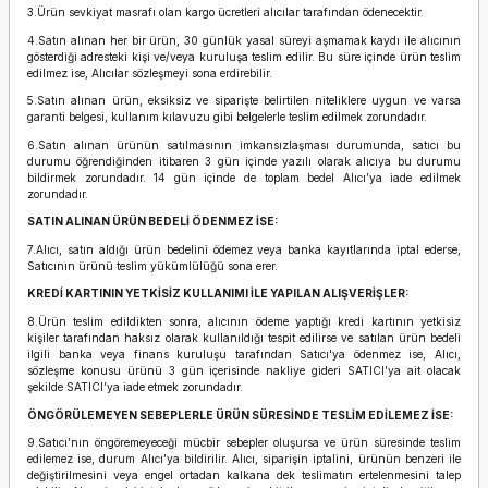
3.Ürün sevkiyat masrafı olan kargo ücretleri alıcılar tarafından ödenecektir.
4.Satın alınan her bir ürün, 30 günlük yasal süreyi aşmamak kaydı ile alıcının
gösterdiği adresteki kişi ve/veya kuruluşa teslim edilir. Bu süre içinde ürün teslim
edilmez ise, Alıcılar sözleşmeyi sona erdirebilir.
5.Satın alınan ürün, eksiksiz ve siparişte belirtilen niteliklere uygun ve varsa
garanti belgesi, kullanım kılavuzu gibi belgelerle teslim edilmek zorundadır.
6.Satın alınan ürünün satılmasının imkansızlaşması durumunda, satıcı bu
durumu öğrendiğinden itibaren 3 gün içinde yazılı olarak alıcıya bu durumu
bildirmek zorundadır. 14 gün içinde de toplam bedel Alıcı’ya iade edilmek
zorundadır.
SATIN ALINAN ÜRÜN BEDELİ ÖDENMEZ İSE:
7.Alıcı, satın aldığı ürün bedelini ödemez veya banka kayıtlarında iptal ederse,
Satıcının ürünü teslim yükümlülüğü sona erer.
KREDİ KARTININ YETKİSİZ KULLANIMI İLE YAPILAN ALIŞVERİŞLER:
8.Ürün teslim edildikten sonra, alıcının ödeme yaptığı kredi kartının yetkisiz
kişiler tarafından haksız olarak kullanıldığı tespit edilirse ve satılan ürün bedeli
ilgili banka veya finans kuruluşu tarafından Satıcı'ya ödenmez ise, Alıcı,
sözleşme konusu ürünü 3 gün içerisinde nakliye gideri SATICI’ya ait olacak
şekilde SATICI’ya iade etmek zorundadır.
ÖNGÖRÜLEMEYEN SEBEPLERLE ÜRÜN SÜRESİNDE TESLİM EDİLEMEZ İSE:
9.Satıcı’nın öngöremeyeceği mücbir sebepler oluşursa ve ürün süresinde teslim
edilemez ise, durum Alıcı’ya bildirilir. Alıcı, siparişin iptalini, ürünün benzeri ile
değiştirilmesini veya engel ortadan kalkana dek teslimatın ertelenmesini talep