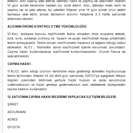
edebilir. Alıcı siparişi iptal ederse; ödemeyi nakit ile yapmış ise iptalinden itibaren
14 gün içinde kendisine nakden bu ücret ödenir. Alıcı, ödemeyi kredi kartı ile
yapmış ise ve iptal ederse, bu iptalden itibaren yine 14 gün içinde ürün bedeli
bankaya iade edilir, ancak bankanın alıcının hesabına 2-3 hafta içerisinde
aktarması olasıdır.
ALICININ ÜRÜNÜ KONTROL ETME YÜKÜMLÜLÜĞÜ:
10.Alıcı, sözleşme konusu mal/hizmeti teslim almadan önce muayene edecek;
ezik, kırık, ambalajı yırtılmış vb. hasarlı ve ayıplı mal/hizmeti kargo şirketinden
teslim almayacaktır. Teslim alınan mal/hizmetin hasarsız ve sağlam olduğu kabul
edilecektir. ALICI , Teslimden sonra mal/hizmeti özenle korunmak zorundadır.
Cayma hakkı kullanılacaksa mal/hizmet kullanılmamalıdır. Ürünle Fatura da
iade edilmelidir.
CAYMA HAKKI:
11.ALICI; satın aldığı ürünün kendisine veya gösterdiği adresteki kişi/kuruluşa
teslim tarihinden itibaren 14 (on dört) gün içerisinde, SATICI’ya aşağıdaki iletişim
bilgileri üzerinden bildirmek şartıyla hiçbir hukuki ve cezai sorumluluk
üstlenmeksizin ve hiçbir gerekçe göstermeksizin malı reddederek sözleşmeden
cayma hakkını kullanabilir.
12.SATICININ CAYMA HAKKI BİLDİRİMİ YAPILACAK İLETİŞİM BİLGİLERİ:
ŞİRKET
ADI/UNVANI:
ADRES:
EPOSTA: