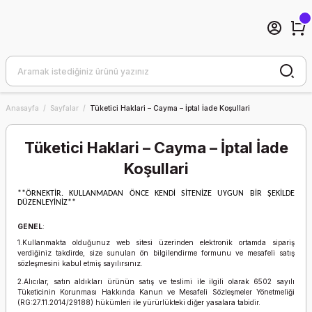
Anasayfa
Sayfalar
Tüketici Haklari – Cayma – İptal İade Koşullari
Tüketici Haklari – Cayma – İptal İade
Koşullari
**ÖRNEKTİR. KULLANMADAN ÖNCE KENDİ SİTENİZE UYGUN BİR ŞEKİLDE
DÜZENLEYİNİZ**
GENEL
:
1.Kullanmakta olduğunuz web sitesi üzerinden elektronik ortamda sipariş
verdiğiniz takdirde, size sunulan ön bilgilendirme formunu ve mesafeli satış
sözleşmesini kabul etmiş sayılırsınız.
2.Alıcılar, satın aldıkları ürünün satış ve teslimi ile ilgili olarak 6502 sayılı
Tüketicinin Korunması Hakkında Kanun ve Mesafeli Sözleşmeler Yönetmeliği
(RG:27.11.2014/29188) hükümleri ile yürürlükteki diğer yasalara tabidir.