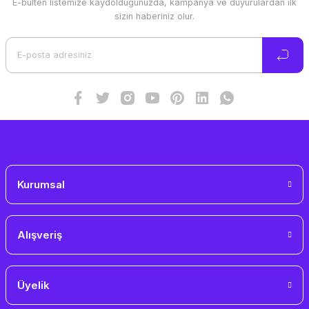
E-bülten listemize kaydolduğunuzda, kampanya ve duyurulardan ilk
sizin haberiniz olur.
Kurumsal
Alışveriş
Üyelik