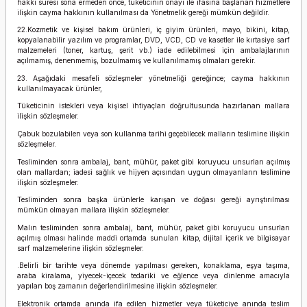
hakkı süresi sona ermeden önce, tüketicinin onayı ile ifasına başlanan hizmetlere
ilişkin cayma hakkının kullanılması da Yönetmelik gereği mümkün değildir.
22.Kozmetik ve kişisel bakım ürünleri, iç giyim ürünleri, mayo, bikini, kitap,
kopyalanabilir yazılım ve programlar, DVD, VCD, CD ve kasetler ile kırtasiye sarf
malzemeleri (toner, kartuş, şerit vb.) iade edilebilmesi için ambalajlarının
açılmamış, denenmemiş, bozulmamış ve kullanılmamış olmaları gerekir.
23. Aşağıdaki mesafeli sözleşmeler yönetmeliği gereğince; cayma hakkının
kullanılmayacak ürünler,
Tüketicinin istekleri veya kişisel ihtiyaçları doğrultusunda hazırlanan mallara
ilişkin sözleşmeler.
Çabuk bozulabilen veya son kullanma tarihi geçebilecek malların teslimine ilişkin
sözleşmeler.
Tesliminden sonra ambalaj, bant, mühür, paket gibi koruyucu unsurları açılmış
olan mallardan; iadesi sağlık ve hijyen açısından uygun olmayanların teslimine
ilişkin sözleşmeler.
Tesliminden sonra başka ürünlerle karışan ve doğası gereği ayrıştırılması
mümkün olmayan mallara ilişkin sözleşmeler.
Malın tesliminden sonra ambalaj, bant, mühür, paket gibi koruyucu unsurları
açılmış olması halinde maddi ortamda sunulan kitap, dijital içerik ve bilgisayar
sarf malzemelerine ilişkin sözleşmeler.
.Belirli bir tarihte veya dönemde yapılması gereken, konaklama, eşya taşıma,
araba kiralama, yiyecek-içecek tedariki ve eğlence veya dinlenme amacıyla
yapılan boş zamanın değerlendirilmesine ilişkin sözleşmeler.
Elektronik ortamda anında ifa edilen hizmetler veya tüketiciye anında teslim