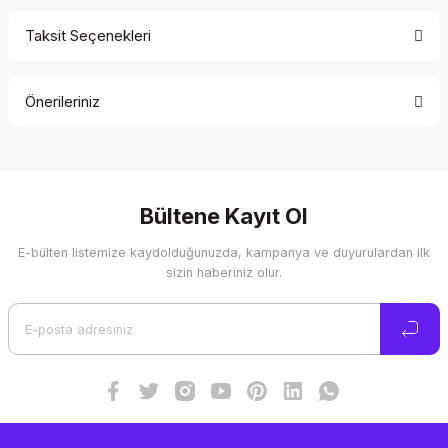
Taksit Seçenekleri
Bu ürüne ilk yorumu siz yapın!
Önerileriniz
Yorum Yaz
Bu ürünün fiyat bilgisi, resim, ürün açıklamalarında ve diğer
konularda yetersiz gördüğünüz noktaları öneri formunu
kullanarak tarafımıza iletebilirsiniz.
Görüş ve önerileriniz için teşekkür ederiz.
Bültene Kayıt Ol
E-bülten listemize kaydolduğunuzda, kampanya ve duyurulardan ilk
Ürün resmi kalitesiz, bozuk veya görüntülenemiyor.
sizin haberiniz olur.
Ürün açıklamasında eksik bilgiler bulunuyor.
Ürün bilgilerinde hatalar bulunuyor.
Ürün fiyatı diğer sitelerden daha pahalı.
Bu ürüne benzer farklı alternatifler olmalı.