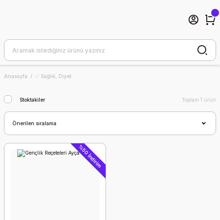
Anasayfa
✅ Sağlık, Diyet
Stoktakiler
Toplam 1 ürün
%50 İndirim