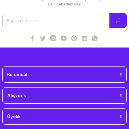
Ürün resmi kalitesiz, bozuk veya görüntülenemiyor.
sizin haberiniz olur.
Ürün açıklamasında eksik bilgiler bulunuyor.
Ürün bilgilerinde hatalar bulunuyor.
Ürün fiyatı diğer sitelerden daha pahalı.
Bu ürüne benzer farklı alternatifler olmalı.
Gönder
Kurumsal
Alışveriş
Üyelik