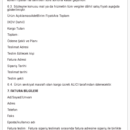
edilen fiyatlar ise belirtilen süre sonuna kadar geçerlidir.
6.3. Sözleşme konusu mal ya da hizmetin tüm vergiler dâhil satış fiyatı aşağıda
gösterilmiştir.
Ürün AçıklamasıAdetBirim FiyatıAra Toplam
(KDV Dahil)
Kargo Tutarı
Toplam :
Ödeme Şekli ve Planı
Teslimat Adresi
Teslim Edilecek kişi
Fatura Adresi
Sipariş Tarihi
Teslimat tarihi
Teslim şekli
6.4. Ürün sevkiyat masrafı olan kargo ücreti ALICI tarafından ödenecektir.
7. FATURA BİLGİLERİ
Ad/Soyad/Unvan
Adres
Telefon
Faks
Eposta/kullanıcı adı
Fatura teslim : Fatura sipariş teslimatı sırasında fatura adresine sipariş ile birlikte