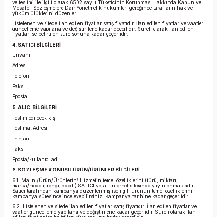
ve teslimi ile ilgili olarak 6502 sayılı Tüketicinin Korunması Hakkında Kanun ve
Mesafeli Sözleşmelere Dair Yönetmelik hükümleri gereğince tarafların hak ve
yükümlülüklerini düzenler.
Listelenen ve sitede ilan edilen fiyatlar satış fiyatıdır. İlan edilen fiyatlar ve vaatler
güncelleme yapılana ve değiştirilene kadar geçerlidir. Süreli olarak ilan edilen
fiyatlar ise belirtilen süre sonuna kadar geçerlidir.
4. SATICI BİLGİLERİ
Ünvanı
Adres
Telefon
Faks
Eposta
5. ALICI BİLGİLERİ
Teslim edilecek kişi
Teslimat Adresi
Telefon
Faks
Eposta/kullanıcı adı
6. SÖZLEŞME KONUSU ÜRÜN/ÜRÜNLER BİLGİLERİ
6.1. Malın /Ürün/Ürünlerin/ Hizmetin temel özelliklerini (türü, miktarı,
marka/modeli, rengi, adedi) SATICI’ya ait internet sitesinde yayınlanmaktadır.
Satıcı tarafından kampanya düzenlenmiş ise ilgili ürünün temel özelliklerini
kampanya süresince inceleyebilirsiniz. Kampanya tarihine kadar geçerlidir.
6.2. Listelenen ve sitede ilan edilen fiyatlar satış fiyatıdır. İlan edilen fiyatlar ve
vaatler güncelleme yapılana ve değiştirilene kadar geçerlidir. Süreli olarak ilan