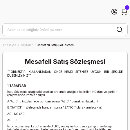
Anasayfa
Sayfalar
Mesafeli Satış Sözleşmesi
Mesafeli Satış Sözleşmesi
**ÖRNEKTİR. KULLANMADAN ÖNCE KENDİ SİTENİZE UYGUN BİR ŞEKİLDE
DÜZENLEYİNİZ**
1.TARAFLAR
İşbu Sözleşme aşağıdaki taraflar arasında aşağıda belirtilen hüküm ve şartlar
çerçevesinde imzalanmıştır.
A.‘ALICI’ ; (sözleşmede bundan sonra "ALICI" olarak anılacaktır)
B.‘SATICI’ ; (sözleşmede bundan sonra "SATICI" olarak anılacaktır)
AD- SOYAD:
ADRES:
İş bu sözleşmeyi kabul etmekle ALICI, sözleşme konusu siparişi onayladığı
takdirde sipariş konusu bedeli ve varsa kargo ücreti, vergi gibi belirtilen ek