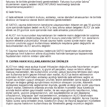
faturası ile birlikte gönderilmesi gerekmektedir. Faturası kurumlar adına
düzenlenen sipariş iadeleri İADE FATURASI kesilmediği takdirde
tamamlanamayacaktır.)
b) İade formu,
c) İade edilecek ürünlerin kutusu, ambalajı, varsa standart aksesuarları ile birlikte
eksiksiz ve hasarsız olarak teslim edilmesi gerekmektedir.
d) SATICI, cayma bildiriminin kendisine ulaşmasından itibaren en geç 10 günlük
süre içerisinde toplam bedeli ve ALICI’yı borç altına sokan belgeleri ALICI’ ya iade
etmek ve 20 günlük süre içerisinde malı iade almakla yükümlüdür.
e) ALICI’ nın kusurundan kaynaklanan bir nedenle malın değerinde bir azalma
olursa veya iade imkânsızlaşırsa ALICI kusuru oranında SATICI’ nın zararlarını
tazmin etmekle yükümlüdür. Ancak cayma hakkı süresi içinde malın veya
ürünün usulüne uygun kullanılması sebebiyle meydana gelen değişiklik ve
bozulmalardan ALICI sorumlu değildir.
f) Cayma hakkının kullanılması nedeniyle SATICI tarafından düzenlenen
kampanya limit tutarının altına düşülmesi halinde kampanya kapsamında
faydalanılan indirim miktarı iptal edilir.
11. CAYMA HAKKI KULLANILAMAYACAK ÜRÜNLER
ALICI’nın isteği veya açıkça kişisel ihtiyaçları doğrultusunda hazırlanan ve geri
gönderilmeye müsait olmayan, iç giyim alt parçaları, mayo ve bikini altları,
makyaj malzemeleri, tek kullanımlık ürünler, çabuk bozulma tehlikesi olan veya
son kullanma tarihi geçme ihtimali olan mallar, ALICI’ya teslim edilmesinin
ardından ALICI tarafından ambalajı açıldığı takdirde iade edilmesi sağlık ve
hijyen açısından uygun olmayan ürünler, teslim edildikten sonra başka ürünlerle
karışan ve doğası gereği ayrıştırılması mümkün olmayan ürünler, Abonelik
sözleşmesi kapsamında sağlananlar dışında, gazete ve dergi gibi süreli yayınlara
ilişkin mallar, Elektronik ortamda anında ifa edilen hizmetler veya tüketiciye
anında teslim edilen gayrimaddi mallar, ile ses veya görüntü kayıtlarının, kitap,
dijital içerik, yazılım programlarının, veri kaydedebilme ve veri depolama
cihazlarının, bilgisayar sarf malzemelerinin, ambalajının ALICI tarafından
açılmış olması halinde iadesi Yönetmelik gereği mümkün değildir. Ayrıca Cayma
hakkı süresi sona ermeden önce, tüketicinin onayı ile ifasına başlanan hizmetlere
ilişkin cayma hakkının kullanılması da Yönetmelik gereği mümkün değildir.