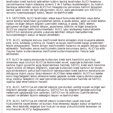
tarafından kredi kartına iade edilen tutarın banka tarafından ALICI hesabına
yansıtılmasına ilişkin ortalama sürecin 2 ile 3 haftayı bulabileceğini, bu tutarın
bankaya iadesinden sonra ALICI’nın hesaplarına yansıması halinin tamamen
banka işlem süreci ile ilgili olduğundan, ALICI, olası gecikmeler için SATICI’yı
sorumlu tutamayacağını kabul, beyan ve taahhüt eder.
9.9. SATICININ, ALICI tarafından siteye kayıt formunda belirtilen veya daha
sonra kendisi tarafından güncellenen adresi, e-posta adresi, sabit ve mobil telefon
hatları ve diğer iletişim bilgileri üzerinden mektup, e-posta, SMS, telefon
görüşmesi ve diğer yollarla iletişim, pazarlama, bildirim ve diğer amaçlarla
ALICI’ya ulaşma hakkı bulunmaktadır. ALICI, işbu sözleşmeyi kabul etmekle
SATICI’nın kendisine yönelik yukarıda belirtilen iletişim faaliyetlerinde
bulunabileceğini kabul ve beyan etmektedir.
9.10. ALICI, sözleşme konusu mal/hizmeti teslim almadan önce muayene edecek;
ezik, kırık, ambalajı yırtılmış vb. hasarlı ve ayıplı mal/hizmeti kargo şirketinden
teslim almayacaktır. Teslim alınan mal/hizmetin hasarsız ve sağlam olduğu kabul
edilecektir. Teslimden sonra mal/hizmetin özenle korunması borcu, ALICI’ya aittir.
Cayma hakkı kullanılacaksa mal/hizmet kullanılmamalıdır. Fatura iade
edilmelidir.
9.11. ALICI ile sipariş esnasında kullanılan kredi kartı hamilinin aynı kişi
olmaması veya ürünün ALICI’ya tesliminden evvel, siparişte kullanılan kredi
kartına ilişkin güvenlik açığı tespit edilmesi halinde, SATICI, kredi kartı hamiline
ilişkin kimlik ve iletişim bilgilerini, siparişte kullanılan kredi kartının bir önceki
aya ait ekstresini yahut kart hamilinin bankasından kredi kartının kendisine ait
olduğuna ilişkin yazıyı ibraz etmesini ALICI’dan talep edebilir. ALICI’nın talebe
konu bilgi/belgeleri temin etmesine kadar geçecek sürede sipariş dondurulacak
olup, mezkur taleplerin 24 saat içerisinde karşılanmaması halinde ise SATICI,
siparişi iptal etme hakkını haizdir.
9.12. ALICI, SATICI’ya ait internet sitesine üye olurken verdiği kişisel ve diğer sair
bilgilerin gerçeğe uygun olduğunu, SATICI’nın bu bilgilerin gerçeğe aykırılığı
nedeniyle uğrayacağı tüm zararları, SATICI’nın ilk bildirimi üzerine derhal,
nakden ve defaten tazmin edeceğini beyan ve taahhüt eder.
9.13. ALICI, SATICI’ya ait internet sitesini kullanırken yasal mevzuat
hükümlerine riayet etmeyi ve bunları ihlal etmemeyi baştan kabul ve taahhüt
eder. Aksi takdirde, doğacak tüm hukuki ve cezai yükümlülükler tamamen ve
münhasıran ALICI’yı bağlayacaktır.