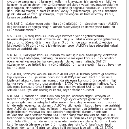
uygun ve varsa garanti belgeleri, kullanım kılavuzları işin gereği olan bilgi ve
belgeler ile teslim etmeyi, her türlü ayıptan arî olarak yasal mevzuat gereklerine
göre sağlam, standartlara uygun bir şekilde işi doğruluk ve dürüstlük esasları
dâhilinde ifa etmeyi, hizmet kalitesini koruyup yükseltmeyi, işin ifası sırasında
gerekli dikkat ve özeni göstermeyi, ihtiyat ve öngörü ile hareket etmeyi kabul,
beyan ve taahhüt eder.
9.4. SATICI, sözleşmeden doğan ifa yükümlülüğünün süresi dolmadan ALICI’yı
bilgilendirmek ve açıkça onayını almak suretiyle eşit kalite ve fiyatta farklı bir
ürün tedarik edebilir.
9.5. SATICI, sipariş konusu ürün veya hizmetin yerine getirilmesinin
imkânsızlaşması halinde sözleşme konusu yükümlülüklerini yerine getiremezse,
bu durumu, öğrendiği tarihten itibaren 3 gün içinde yazılı olarak tüketiciye
bildireceğini, 14 günlük süre içinde toplam bedeli ALICI’ya iade edeceğini kabul,
beyan ve taahhüt eder.
9.6. ALICI, Sözleşme konusu ürünün teslimatı için işbu Sözleşme’yi elektronik
ortamda teyit edeceğini, herhangi bir nedenle sözleşme konusu ürün bedelinin
ödenmemesi ve/veya banka kayıtlarında iptal edilmesi halinde, SATICI’nın
sözleşme konusu ürünü teslim yükümlülüğünün sona ereceğini kabul, beyan ve
taahhüt eder.
9.7. ALICI, Sözleşme konusu ürünün ALICI veya ALICI’nın gösterdiği adresteki
kişi ve/veya kuruluşa tesliminden sonra ALICI'ya ait kredi kartının yetkisiz
kişilerce haksız kullanılması sonucunda sözleşme konusu ürün bedelinin ilgili
banka veya finans kuruluşu tarafından SATICI'ya ödenmemesi halinde, ALICI
Sözleşme konusu ürünü 3 gün içerisinde nakliye gideri SATICI’ya ait olacak
şekilde SATICI’ya iade edeceğini kabul, beyan ve taahhüt eder.
9.8. SATICI, tarafların iradesi dışında gelişen, önceden öngörülemeyen ve
tarafların borçlarını yerine getirmesini engelleyici ve/veya geciktirici hallerin
oluşması gibi mücbir sebepler halleri nedeni ile sözleşme konusu ürünü süresi
içinde teslim edemez ise, durumu ALICI'ya bildireceğini kabul, beyan ve taahhüt
eder. ALICI da siparişin iptal edilmesini, sözleşme konusu ürünün varsa emsali ile
değiştirilmesini ve/veya teslimat süresinin engelleyici durumun ortadan
kalkmasına kadar ertelenmesini SATICI’dan talep etme hakkını haizdir. ALICI
tarafından siparişin iptal edilmesi halinde ALICI’nın nakit ile yaptığı ödemelerde,
ürün tutarı 14 gün içinde kendisine nakden ve defaten ödenir. ALICI’nın kredi
kartı ile yaptığı ödemelerde ise, ürün tutarı, siparişin ALICI tarafından iptal
edilmesinden sonra 14 gün içerisinde ilgili bankaya iade edilir. ALICI, SATICI