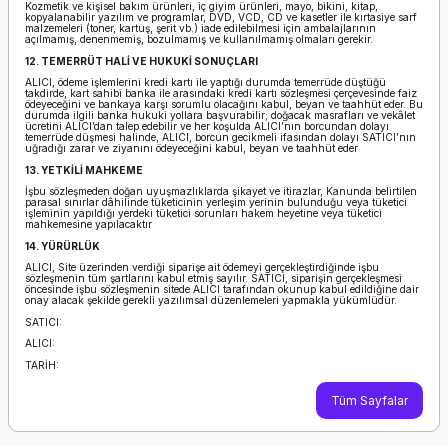
Kozmetik ve kişisel bakım ürünleri, iç giyim ürünleri, mayo, bikini, kitap,
kopyalanabilir yazılım ve programlar, DVD, VCD, CD ve kasetler ile kırtasiye sarf
malzemeleri (toner, kartuş, şerit vb.) iade edilebilmesi için ambalajlarının
açılmamış, denenmemiş, bozulmamış ve kullanılmamış olmaları gerekir.
12. TEMERRÜT HALİ VE HUKUKİ SONUÇLARI
ALICI, ödeme işlemlerini kredi kartı ile yaptığı durumda temerrüde düştüğü
takdirde, kart sahibi banka ile arasındaki kredi kartı sözleşmesi çerçevesinde faiz
ödeyeceğini ve bankaya karşı sorumlu olacağını kabul, beyan ve taahhüt eder. Bu
durumda ilgili banka hukuki yollara başvurabilir; doğacak masrafları ve vekâlet
ücretini ALICI’dan talep edebilir ve her koşulda ALICI’nın borcundan dolayı
temerrüde düşmesi halinde, ALICI, borcun gecikmeli ifasından dolayı SATICI’nın
uğradığı zarar ve ziyanını ödeyeceğini kabul, beyan ve taahhüt eder
13. YETKİLİ MAHKEME
İşbu sözleşmeden doğan uyuşmazlıklarda şikayet ve itirazlar, Kanunda belirtilen
parasal sınırlar dâhilinde tüketicinin yerleşim yerinin bulunduğu veya tüketici
işleminin yapıldığı yerdeki tüketici sorunları hakem heyetine veya tüketici
mahkemesine yapılacaktır
14. YÜRÜRLÜK
ALICI, Site üzerinden verdiği siparişe ait ödemeyi gerçekleştirdiğinde işbu
sözleşmenin tüm şartlarını kabul etmiş sayılır. SATICI, siparişin gerçekleşmesi
öncesinde işbu sözleşmenin sitede ALICI tarafından okunup kabul edildiğine dair
onay alacak şekilde gerekli yazılımsal düzenlemeleri yapmakla yükümlüdür.
SATICI:
ALICI:
TARİH:
Tüm Sayfalar