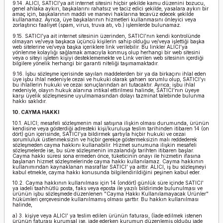
9.14. ALICI, SATICI’ya ait internet sitesini hiçbir şekilde kamu düzenini bozucu,
genel ahlaka aykırı, başkalarını rahatsız ve taciz edici şekilde, yasalara aykırı bir
amaç için, başkalarının maddi ve manevi haklarına tecavüz edecek şekilde
kullanamaz. Ayrıca, üye başkalarının hizmetleri kullanmasını önleyici veya
zorlaştırıcı faaliyet (spam, virus, truva atı, vb.) işlemlerde bulunamaz.
9.15. SATICI’ya ait internet sitesinin üzerinden, SATICI’nın kendi kontrolünde
olmayan ve/veya başkaca üçüncü kişilerin sahip olduğu ve/veya işlettiği başka
web sitelerine ve/veya başka içeriklere link verilebilir. Bu linkler ALICI’ya
yönlenme kolaylığı sağlamak amacıyla konmuş olup herhangi bir web sitesini
veya o siteyi işleten kişiyi desteklememekte ve Link verilen web sitesinin içerdiği
bilgilere yönelik herhangi bir garanti niteliği taşımamaktadır.
9.16. İşbu sözleşme içerisinde sayılan maddelerden bir ya da birkaçını ihlal eden
üye işbu ihlal nedeniyle cezai ve hukuki olarak şahsen sorumlu olup, SATICI’yı
bu ihlallerin hukuki ve cezai sonuçlarından ari tutacaktır. Ayrıca; işbu ihlal
nedeniyle, olayın hukuk alanına intikal ettirilmesi halinde, SATICI’nın üyeye
karşı üyelik sözleşmesine uyulmamasından dolayı tazminat talebinde bulunma
hakkı saklıdır.
10. CAYMA HAKKI
10.1. ALICI; mesafeli sözleşmenin mal satışına ilişkin olması durumunda, ürünün
kendisine veya gösterdiği adresteki kişi/kuruluşa teslim tarihinden itibaren 14 (on
dört) gün içerisinde, SATICI’ya bildirmek şartıyla hiçbir hukuki ve cezai
sorumluluk üstlenmeksizin ve hiçbir gerekçe göstermeksizin malı reddederek
sözleşmeden cayma hakkını kullanabilir. Hizmet sunumuna ilişkin mesafeli
sözleşmelerde ise, bu süre sözleşmenin imzalandığı tarihten itibaren başlar.
Cayma hakkı süresi sona ermeden önce, tüketicinin onayı ile hizmetin ifasına
başlanan hizmet sözleşmelerinde cayma hakkı kullanılamaz. Cayma hakkının
kullanımından kaynaklanan masraflar SATICI’ ya aittir. ALICI, iş bu sözleşmeyi
kabul etmekle, cayma hakkı konusunda bilgilendirildiğini peşinen kabul eder.
10.2. Cayma hakkının kullanılması için 14 (ondört) günlük süre içinde SATICI'
ya iadeli taahhütlü posta, faks veya eposta ile yazılı bildirimde bulunulması ve
ürünün işbu sözleşmede düzenlenen "Cayma Hakkı Kullanılamayacak Ürünler"
hükümleri çerçevesinde kullanılmamış olması şarttır. Bu hakkın kullanılması
halinde,
a) 3. kişiye veya ALICI’ ya teslim edilen ürünün faturası, (İade edilmek istenen
ürünün faturası kurumsal ise, iade ederken kurumun düzenlemiş olduğu iade