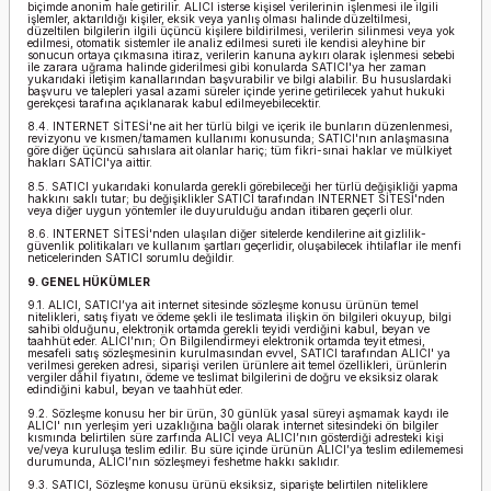
biçimde anonim hale getirilir. ALICI isterse kişisel verilerinin işlenmesi ile ilgili
işlemler, aktarıldığı kişiler, eksik veya yanlış olması halinde düzeltilmesi,
düzeltilen bilgilerin ilgili üçüncü kişilere bildirilmesi, verilerin silinmesi veya yok
edilmesi, otomatik sistemler ile analiz edilmesi sureti ile kendisi aleyhine bir
sonucun ortaya çıkmasına itiraz, verilerin kanuna aykırı olarak işlenmesi sebebi
ile zarara uğrama halinde giderilmesi gibi konularda SATICI'ya her zaman
yukarıdaki iletişim kanallarından başvurabilir ve bilgi alabilir. Bu hususlardaki
başvuru ve talepleri yasal azami süreler içinde yerine getirilecek yahut hukuki
gerekçesi tarafına açıklanarak kabul edilmeyebilecektir.
8.4. INTERNET SİTESİ'ne ait her türlü bilgi ve içerik ile bunların düzenlenmesi,
revizyonu ve kısmen/tamamen kullanımı konusunda; SATICI'nın anlaşmasına
göre diğer üçüncü sahıslara ait olanlar hariç; tüm fikri-sınai haklar ve mülkiyet
hakları SATICI'ya aittir.
8.5. SATICI yukarıdaki konularda gerekli görebileceği her türlü değişikliği yapma
hakkını saklı tutar; bu değişiklikler SATICI tarafından INTERNET SİTESİ'nden
veya diğer uygun yöntemler ile duyurulduğu andan itibaren geçerli olur.
8.6. INTERNET SİTESİ'nden ulaşılan diğer sitelerde kendilerine ait gizlilik-
güvenlik politikaları ve kullanım şartları geçerlidir, oluşabilecek ihtilaflar ile menfi
neticelerinden SATICI sorumlu değildir.
9. GENEL HÜKÜMLER
9.1. ALICI, SATICI’ya ait internet sitesinde sözleşme konusu ürünün temel
nitelikleri, satış fiyatı ve ödeme şekli ile teslimata ilişkin ön bilgileri okuyup, bilgi
sahibi olduğunu, elektronik ortamda gerekli teyidi verdiğini kabul, beyan ve
taahhüt eder. ALICI’nın; Ön Bilgilendirmeyi elektronik ortamda teyit etmesi,
mesafeli satış sözleşmesinin kurulmasından evvel, SATICI tarafından ALICI' ya
verilmesi gereken adresi, siparişi verilen ürünlere ait temel özellikleri, ürünlerin
vergiler dâhil fiyatını, ödeme ve teslimat bilgilerini de doğru ve eksiksiz olarak
edindiğini kabul, beyan ve taahhüt eder.
9.2. Sözleşme konusu her bir ürün, 30 günlük yasal süreyi aşmamak kaydı ile
ALICI' nın yerleşim yeri uzaklığına bağlı olarak internet sitesindeki ön bilgiler
kısmında belirtilen süre zarfında ALICI veya ALICI’nın gösterdiği adresteki kişi
ve/veya kuruluşa teslim edilir. Bu süre içinde ürünün ALICI’ya teslim edilememesi
durumunda, ALICI’nın sözleşmeyi feshetme hakkı saklıdır.
9.3. SATICI, Sözleşme konusu ürünü eksiksiz, siparişte belirtilen niteliklere