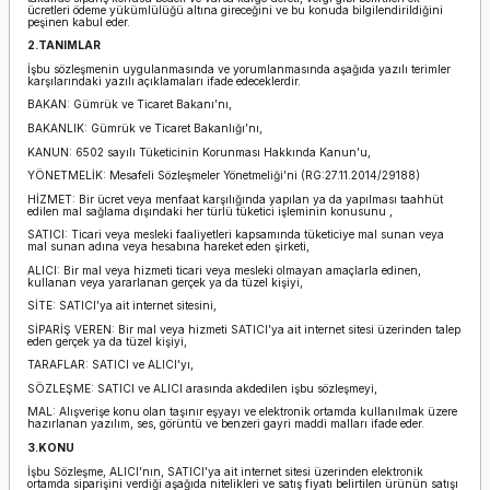
ücretleri ödeme yükümlülüğü altına gireceğini ve bu konuda bilgilendirildiğini
peşinen kabul eder.
2.TANIMLAR
İşbu sözleşmenin uygulanmasında ve yorumlanmasında aşağıda yazılı terimler
karşılarındaki yazılı açıklamaları ifade edeceklerdir.
BAKAN: Gümrük ve Ticaret Bakanı’nı,
BAKANLIK: Gümrük ve Ticaret Bakanlığı’nı,
KANUN: 6502 sayılı Tüketicinin Korunması Hakkında Kanun’u,
YÖNETMELİK: Mesafeli Sözleşmeler Yönetmeliği’ni (RG:27.11.2014/29188)
HİZMET: Bir ücret veya menfaat karşılığında yapılan ya da yapılması taahhüt
edilen mal sağlama dışındaki her türlü tüketici işleminin konusunu ,
SATICI: Ticari veya mesleki faaliyetleri kapsamında tüketiciye mal sunan veya
mal sunan adına veya hesabına hareket eden şirketi,
ALICI: Bir mal veya hizmeti ticari veya mesleki olmayan amaçlarla edinen,
kullanan veya yararlanan gerçek ya da tüzel kişiyi,
SİTE: SATICI’ya ait internet sitesini,
SİPARİŞ VEREN: Bir mal veya hizmeti SATICI’ya ait internet sitesi üzerinden talep
eden gerçek ya da tüzel kişiyi,
TARAFLAR: SATICI ve ALICI’yı,
SÖZLEŞME: SATICI ve ALICI arasında akdedilen işbu sözleşmeyi,
MAL: Alışverişe konu olan taşınır eşyayı ve elektronik ortamda kullanılmak üzere
hazırlanan yazılım, ses, görüntü ve benzeri gayri maddi malları ifade eder.
3.KONU
İşbu Sözleşme, ALICI’nın, SATICI’ya ait internet sitesi üzerinden elektronik
ortamda siparişini verdiği aşağıda nitelikleri ve satış fiyatı belirtilen ürünün satışı