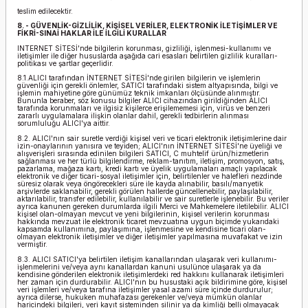
teslim edilecektir.
8. - GÜVENLİK-GİZLİLİK, KİŞİSEL VERİLER, ELEKTRONİK İLETİŞİMLER VE
FİKRİ-SINAİ HAKLAR İLE İLGİLİ KURALLAR
INTERNET SİTESİ'nde bilgilerin korunması, gizliliği, işlenmesi-kullanımı ve
iletişimler ile diğer hususlarda aşağıda cari esasları belirtilen gizlilik kuralları-
politikası ve şartlar geçerlidir.
8.1.ALICI tarafından İNTERNET SİTESİ'nde girilen bilgilerin ve işlemlerin
güvenliği için gerekli önlemler, SATICI tarafındaki sistem altyapısında, bilgi ve
işlemin mahiyetine göre günümüz teknik imkanları ölçüsünde alınmıştır.
Bununla beraber, söz konusu bilgiler ALICI cihazından girildiğinden ALICI
tarafında korunmaları ve ilgisiz kişilerce erişilememesi için, virüs ve benzeri
zararlı uygulamalara ilişkin olanlar dahil, gerekli tedbirlerin alınması
sorumluluğu ALICI'ya aittir.
8.2. ALICI'nın sair suretle verdiği kişisel veri ve ticari elektronik iletişimlerine dair
izin-onaylarının yanısıra ve teyiden; ALICI'nın İNTERNET SİTESİ'ne üyeliği ve
alışverişleri sırasında edinilen bilgileri SATICI, C muhtelif ürün/hizmetlerin
sağlanması ve her türlü bilgilendirme, reklam-tanıtım, iletişim, promosyon, satış,
pazarlama, mağaza kartı, kredi kartı ve üyelik uygulamaları amaçlı yapılacak
elektronik ve diğer ticari-sosyal iletişimler için, belirtilenler ve halefleri nezdinde
süresiz olarak veya öngörecekleri süre ile kayda alınabilir, basılı/manyetik
arşivlerde saklanabilir, gerekli görülen hallerde güncellenebilir, paylaşılabilir,
aktarılabilir, transfer edilebilir, kullanılabilir ve sair suretlerle işlenebilir. Bu veriler
ayrıca kanunen gereken durumlarda ilgili Merci ve Mahkemelere iletilebilir. ALICI
kişisel olan-olmayan mevcut ve yeni bilgilerinin, kişisel verilerin korunması
hakkında mevzuat ile elektronik ticaret mevzuatına uygun biçimde yukarıdaki
kapsamda kullanımına, paylaşımına, işlenmesine ve kendisine ticari olan-
olmayan elektronik iletişimler ve diğer iletişimler yapılmasına muvafakat ve izin
vermiştir.
8.3. ALICI SATICI'ya belirtilen iletişim kanallarından ulaşarak veri kullanımı-
işlenmelerini ve/veya aynı kanallardan kanuni usulünce ulaşarak ya da
kendisine gönderilen elektronik iletişimlerdeki red hakkını kullanarak iletişimleri
her zaman için durdurabilir. ALICI'nın bu husustaki açık bildirimine göre, kişisel
veri işlemleri ve/veya tarafına iletişimler yasal azami süre içinde durdurulur;
ayrıca dilerse, hukuken muhafazası gerekenler ve/veya mümkün olanlar
haricindeki bilgileri, veri kayıt sisteminden silinir ya da kimliği belli olmayacak