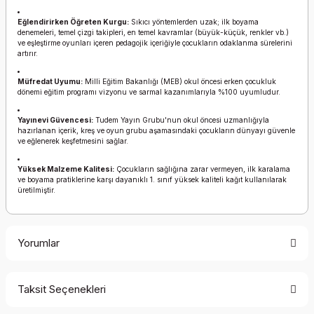
Eğlendirirken Öğreten Kurgu:
Sıkıcı yöntemlerden uzak; ilk boyama
denemeleri, temel çizgi takipleri, en temel kavramlar (büyük-küçük, renkler vb.)
ve eşleştirme oyunları içeren pedagojik içeriğiyle çocukların odaklanma sürelerini
artırır.
Müfredat Uyumu:
Milli Eğitim Bakanlığı (MEB) okul öncesi erken çocukluk
dönemi eğitim programı vizyonu ve sarmal kazanımlarıyla %100 uyumludur.
Yayınevi Güvencesi:
Tudem Yayın Grubu'nun okul öncesi uzmanlığıyla
hazırlanan içerik, kreş ve oyun grubu aşamasındaki çocukların dünyayı güvenle
ve eğlenerek keşfetmesini sağlar.
Yüksek Malzeme Kalitesi:
Çocukların sağlığına zarar vermeyen, ilk karalama
ve boyama pratiklerine karşı dayanıklı 1. sınıf yüksek kaliteli kağıt kullanılarak
üretilmiştir.
Yorumlar
Taksit Seçenekleri
Bu ürüne ilk yorumu siz yapın!