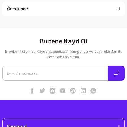
Önerileriniz
Yorum Yaz
Bu ürünün fiyat bilgisi, resim, ürün açıklamalarında ve diğer
konularda yetersiz gördüğünüz noktaları öneri formunu
kullanarak tarafımıza iletebilirsiniz.
Görüş ve önerileriniz için teşekkür ederiz.
Bültene Kayıt Ol
E-bülten listemize kaydolduğunuzda, kampanya ve duyurulardan ilk
Ürün resmi kalitesiz, bozuk veya görüntülenemiyor.
sizin haberiniz olur.
Ürün açıklamasında eksik bilgiler bulunuyor.
Ürün bilgilerinde hatalar bulunuyor.
Ürün fiyatı diğer sitelerden daha pahalı.
Bu ürüne benzer farklı alternatifler olmalı.
Gönder
Kurumsal