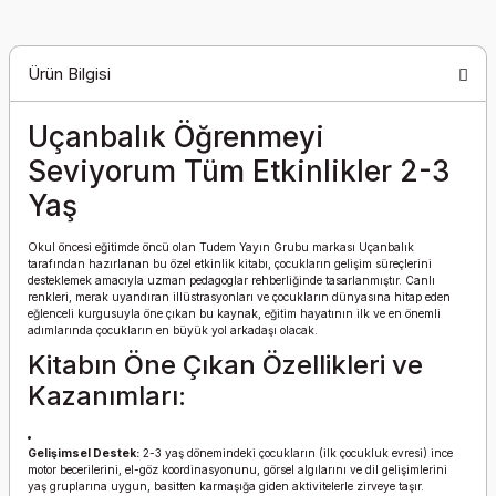
Ürün Bilgisi
Uçanbalık Öğrenmeyi
Seviyorum Tüm Etkinlikler 2-3
Yaş
Okul öncesi eğitimde öncü olan Tudem Yayın Grubu markası Uçanbalık
tarafından hazırlanan bu özel etkinlik kitabı, çocukların gelişim süreçlerini
desteklemek amacıyla uzman pedagoglar rehberliğinde tasarlanmıştır. Canlı
renkleri, merak uyandıran illüstrasyonları ve çocukların dünyasına hitap eden
eğlenceli kurgusuyla öne çıkan bu kaynak, eğitim hayatının ilk ve en önemli
adımlarında çocukların en büyük yol arkadaşı olacak.
Kitabın Öne Çıkan Özellikleri ve
Kazanımları:
Gelişimsel Destek:
2-3 yaş dönemindeki çocukların (ilk çocukluk evresi) ince
motor becerilerini, el-göz koordinasyonunu, görsel algılarını ve dil gelişimlerini
yaş gruplarına uygun, basitten karmaşığa giden aktivitelerle zirveye taşır.