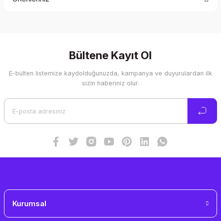
Yorum Yaz
Bu ürünün fiyat bilgisi, resim, ürün açıklamalarında ve diğer
konularda yetersiz gördüğünüz noktaları öneri formunu
kullanarak tarafımıza iletebilirsiniz.
Görüş ve önerileriniz için teşekkür ederiz.
Bültene Kayıt Ol
E-bülten listemize kaydolduğunuzda, kampanya ve duyurulardan ilk
Ürün resmi kalitesiz, bozuk veya görüntülenemiyor.
sizin haberiniz olur.
Ürün açıklamasında eksik bilgiler bulunuyor.
Ürün bilgilerinde hatalar bulunuyor.
Ürün fiyatı diğer sitelerden daha pahalı.
Bu ürüne benzer farklı alternatifler olmalı.
Gönder
Kurumsal