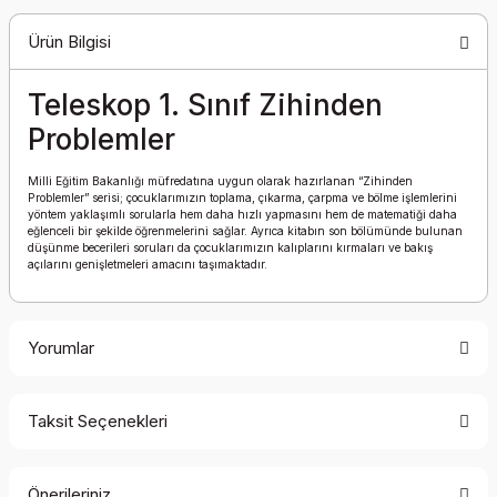
Ürün Bilgisi
Teleskop 1. Sınıf Zihinden
Problemler
Milli Eğitim Bakanlığı müfredatına uygun olarak hazırlanan “Zihinden
Problemler” serisi; çocuklarımızın toplama, çıkarma, çarpma ve bölme işlemlerini
yöntem yaklaşımlı sorularla hem daha hızlı yapmasını hem de matematiği daha
eğlenceli bir şekilde öğrenmelerini sağlar. Ayrıca kitabın son bölümünde bulunan
düşünme becerileri soruları da çocuklarımızın kalıplarını kırmaları ve bakış
açılarını genişletmeleri amacını taşımaktadır.
Yorumlar
Taksit Seçenekleri
Bu ürüne ilk yorumu siz yapın!
Önerileriniz