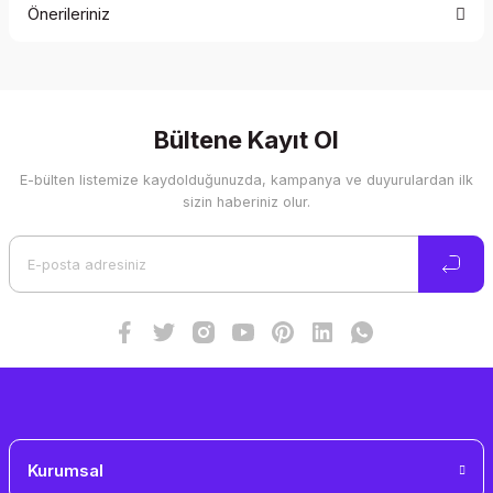
Önerileriniz
Yorum Yaz
Bu ürünün fiyat bilgisi, resim, ürün açıklamalarında ve diğer
konularda yetersiz gördüğünüz noktaları öneri formunu
kullanarak tarafımıza iletebilirsiniz.
Görüş ve önerileriniz için teşekkür ederiz.
Bültene Kayıt Ol
E-bülten listemize kaydolduğunuzda, kampanya ve duyurulardan ilk
Ürün resmi kalitesiz, bozuk veya görüntülenemiyor.
sizin haberiniz olur.
Ürün açıklamasında eksik bilgiler bulunuyor.
Ürün bilgilerinde hatalar bulunuyor.
Ürün fiyatı diğer sitelerden daha pahalı.
Bu ürüne benzer farklı alternatifler olmalı.
Gönder
Kurumsal