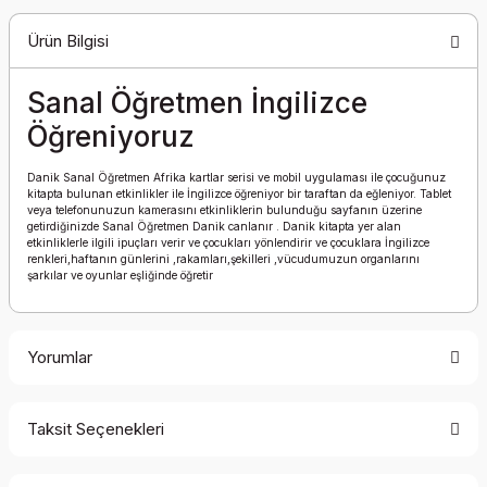
Ürün Bilgisi
Sanal Öğretmen İngilizce
Öğreniyoruz
Danik Sanal Öğretmen Afrika kartlar serisi ve mobil uygulaması ile çocuğunuz
kitapta bulunan etkinlikler ile İngilizce öğreniyor bir taraftan da eğleniyor. Tablet
veya telefonunuzun kamerasını etkinliklerin bulunduğu sayfanın üzerine
getirdiğinizde Sanal Öğretmen Danik canlanır . Danik kitapta yer alan
etkinliklerle ilgili ipuçları verir ve çocukları yönlendirir ve çocuklara İngilizce
renkleri,haftanın günlerini ,rakamları,şekilleri ,vücudumuzun organlarını
şarkılar ve oyunlar eşliğinde öğretir
Yorumlar
Taksit Seçenekleri
Bu ürüne ilk yorumu siz yapın!