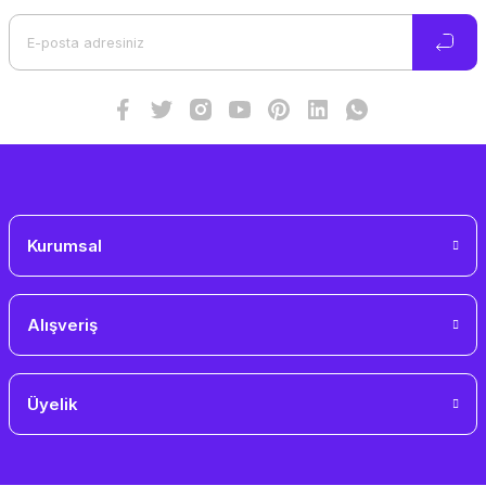
Ürün bilgilerinde hatalar bulunuyor.
Ürün fiyatı diğer sitelerden daha pahalı.
Bu ürüne benzer farklı alternatifler olmalı.
Gönder
Kurumsal
Alışveriş
Üyelik