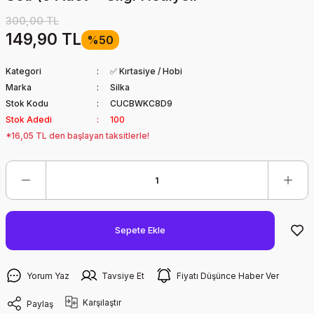
300,00 TL
149,90 TL
%50
Kategori
✅ Kırtasiye / Hobi
Marka
Silka
Stok Kodu
CUCBWKC8D9
Stok Adedi
100
*16,05 TL den başlayan taksitlerle!
Sepete Ekle
Yorum Yaz
Tavsiye Et
Fiyatı Düşünce Haber Ver
Karşılaştır
Paylaş