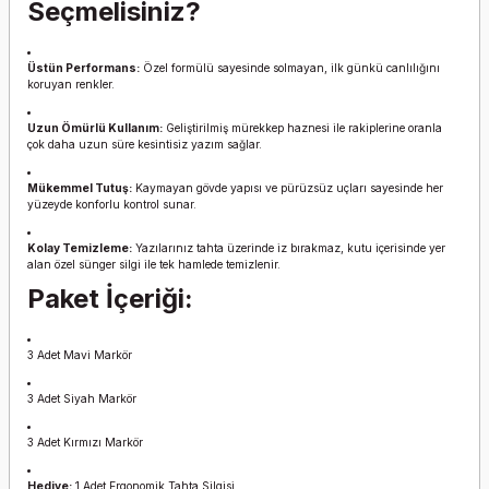
Seçmelisiniz?
Üstün Performans:
Özel formülü sayesinde solmayan, ilk günkü canlılığını
koruyan renkler.
Uzun Ömürlü Kullanım:
Geliştirilmiş mürekkep haznesi ile rakiplerine oranla
çok daha uzun süre kesintisiz yazım sağlar.
Mükemmel Tutuş:
Kaymayan gövde yapısı ve pürüzsüz uçları sayesinde her
yüzeyde konforlu kontrol sunar.
Kolay Temizleme:
Yazılarınız tahta üzerinde iz bırakmaz, kutu içerisinde yer
alan özel sünger silgi ile tek hamlede temizlenir.
Paket İçeriği:
3 Adet Mavi Markör
3 Adet Siyah Markör
3 Adet Kırmızı Markör
Hediye:
1 Adet Ergonomik Tahta Silgisi