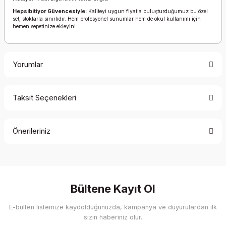
Hepsibitiyor Güvencesiyle:
Kaliteyi uygun fiyatla buluşturduğumuz bu özel
set, stoklarla sınırlıdır. Hem profesyonel sunumlar hem de okul kullanımı için
hemen sepetinize ekleyin!
Yorumlar
Taksit Seçenekleri
Bu ürüne ilk yorumu siz yapın!
Önerileriniz
Yorum Yaz
Bu ürünün fiyat bilgisi, resim, ürün açıklamalarında ve diğer
konularda yetersiz gördüğünüz noktaları öneri formunu
kullanarak tarafımıza iletebilirsiniz.
Görüş ve önerileriniz için teşekkür ederiz.
Bültene Kayıt Ol
E-bülten listemize kaydolduğunuzda, kampanya ve duyurulardan ilk
Ürün resmi kalitesiz, bozuk veya görüntülenemiyor.
sizin haberiniz olur.
Ürün açıklamasında eksik bilgiler bulunuyor.