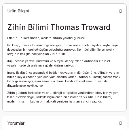
Ürün Bilgisi
Zihin Bilimi Thomas Troward
Eflatun’un mirasından, modern zihnin yaratıcı gücüne…
Bu kitap, insan zihninin doğasını, gücünü ve sınırsız potansiyelini keşfetmeye
davet eden bir içsel dönüşüm yolculuğu sunuyor. Spiritüel bilim ile psikolojik
sezginin kesişiminde yer alan Zihin Bilimi
düşüncenin yaratıcı kudretini ve bireysel deneyimlerin ardındaki zihinsel
yasaları sade bir anlatımla gözler önüne seriyor.
İnanç ile düşünce arasındaki bağdan duyguların dönüşümüne, bilincin yaratıcı
kullanımıyla kaderin yeniden yazılmasına kadar uzanan bu metin; sadece teorik
bir bilgi sunmuyor, aynı zamanda okuru kendi zihinsel evrenini yeniden
düzenlemeye teşvik ediyor.
Zihin gücünü fark eden ve onu bilinçli bir şekilde yönlendiren birey için yaşam,
tesadüflerden değil, iradeyle biçimlenen bir eserden farksızdır. Zihin Bilimi,
modern insanın kadim bir hakikati yeniden hatırlaması için yazıldı.
Yorumlar