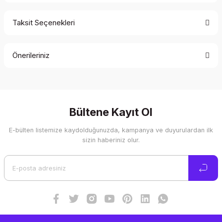
Taksit Seçenekleri
Bu ürüne ilk yorumu siz yapın!
Önerileriniz
Yorum Yaz
Bu ürünün fiyat bilgisi, resim, ürün açıklamalarında ve diğer
konularda yetersiz gördüğünüz noktaları öneri formunu
kullanarak tarafımıza iletebilirsiniz.
Görüş ve önerileriniz için teşekkür ederiz.
Bültene Kayıt Ol
E-bülten listemize kaydolduğunuzda, kampanya ve duyurulardan ilk
Ürün resmi kalitesiz, bozuk veya görüntülenemiyor.
sizin haberiniz olur.
Ürün açıklamasında eksik bilgiler bulunuyor.
Ürün bilgilerinde hatalar bulunuyor.
Ürün fiyatı diğer sitelerden daha pahalı.
Bu ürüne benzer farklı alternatifler olmalı.