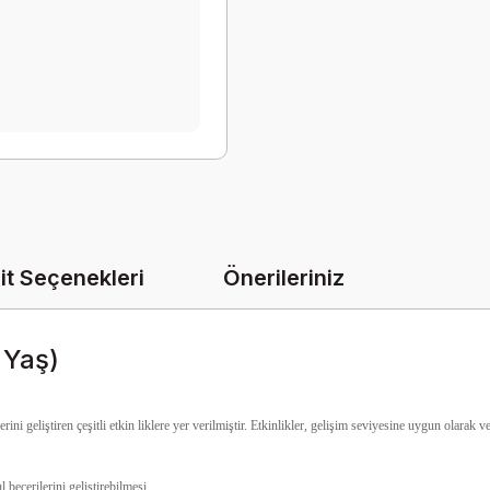
it Seçenekleri
Önerileriniz
 Yaş)
ini geliştiren çeşitli etkin liklere yer verilmiştir. Etkinlikler, gelişim seviyesine uygun olarak 
becerilerini geliştirebilmesi