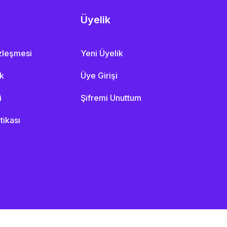
Üyelik
özleşmesi
Yeni Üyelik
ik
Üye Girişi
i
Şifremi Unuttum
itikası