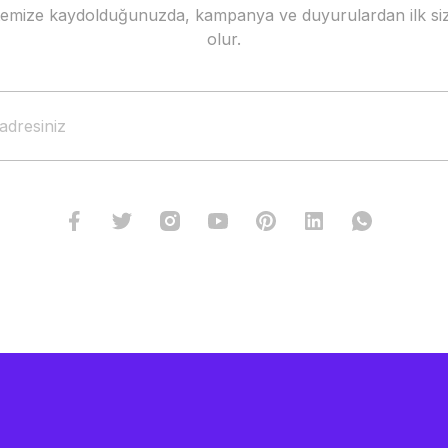
stemize kaydolduğunuzda, kampanya ve duyurulardan ilk siz
Gönder
olur.