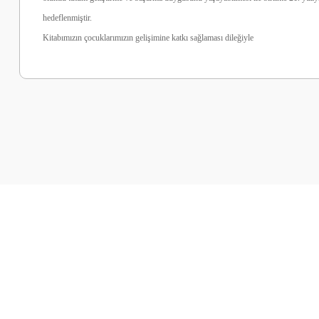
hedeflenmiştir.
Kitabımızın çocuklarımızın gelişimine katkı sağlaması dileğiyle
Bu ürünün fiyat bilgisi, resim, ürün açıklamalarında ve diğer k
Görüş ve önerileriniz için teşekkür ederiz.
Ürün resmi kalitesiz, bozuk veya görüntülenemiyor.
Ürün açıklamasında eksik bilgiler bulunuyor.
Ürün bilgilerinde hatalar bulunuyor.
Ürün fiyatı diğer sitelerden daha pahalı.
Bu ürüne benzer farklı alternatifler olmalı.