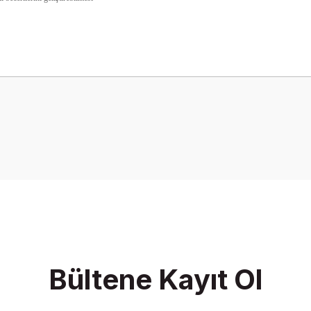
onularda yetersiz gördüğünüz noktaları öneri formunu kullanarak tarafımız
Bu ürüne ilk yorumu siz yapın!
Yorum Yaz
Bültene Kayıt Ol