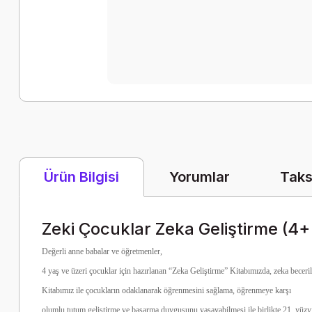
Yorumlar
Taks
Ürün Bilgisi
Zeki Çocuklar Zeka Geliştirme (4+
Değerli anne babalar ve öğretmenler,
4 yaş ve üzeri çocuklar için hazırlanan “Zeka Geliştirme” Kitabımızda, zeka beceriler
Kitabımız ile çocukların odaklanarak öğrenmesini sağlama, öğrenmeye karşı
olumlu tutum geliştirme ve başarma duygusunu yaşayabilmesi ile birlikte 21. yüzyıl 