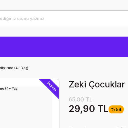
liştirme (4+ Yaş)
Zeki Çocuklar 
İndirim
65,00 TL
29,90 TL
%54