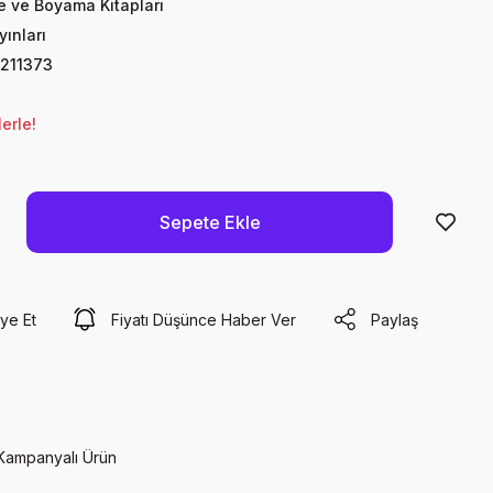
te ve Boyama Kitapları
yınları
211373
erle!
Sepete Ekle
ye Et
Fiyatı Düşünce Haber Ver
Paylaş
Kampanyalı Ürün