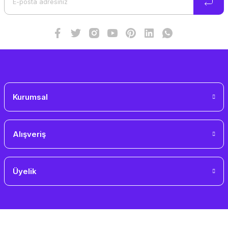
Ürün fiyatı diğer sitelerden daha pahalı.
Bu ürüne benzer farklı alternatifler olmalı.
Gönder
Kurumsal
Alışveriş
Üyelik