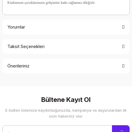
Kitabımızın çocuklarımızın gelişimine katkı sağlaması dileğiyle.
Yorumlar
Taksit Seçenekleri
Bu ürüne ilk yorumu siz yapın!
Önerileriniz
Yorum Yaz
Bu ürünün fiyat bilgisi, resim, ürün açıklamalarında ve diğer
konularda yetersiz gördüğünüz noktaları öneri formunu
kullanarak tarafımıza iletebilirsiniz.
Görüş ve önerileriniz için teşekkür ederiz.
Bültene Kayıt Ol
E-bülten listemize kaydolduğunuzda, kampanya ve duyurulardan ilk
Ürün resmi kalitesiz, bozuk veya görüntülenemiyor.
sizin haberiniz olur.
Ürün açıklamasında eksik bilgiler bulunuyor.
Ürün bilgilerinde hatalar bulunuyor.