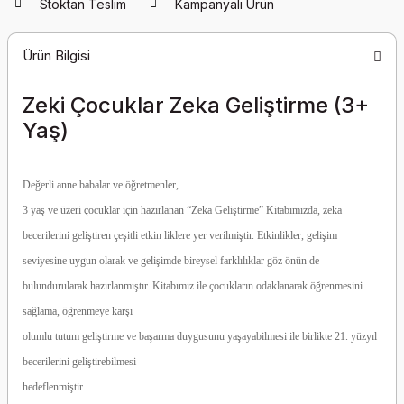
Stoktan Teslim
Kampanyalı Ürün
Ürün Bilgisi
Zeki Çocuklar Zeka Geliştirme (3+
Yaş)
Değerli anne babalar ve öğretmenler,
3 yaş ve üzeri çocuklar için hazırlanan “Zeka Geliştirme” Kitabımızda, zeka
becerilerini geliştiren çeşitli etkin liklere yer verilmiştir. Etkinlikler, gelişim
seviyesine uygun olarak ve gelişimde bireysel farklılıklar göz önün de
bulundurularak hazırlanmıştır. Kitabımız ile çocukların odaklanarak öğrenmesini
sağlama, öğrenmeye karşı
olumlu tutum geliştirme ve başarma duygusunu yaşayabilmesi ile birlikte 21. yüzyıl
becerilerini geliştirebilmesi
hedeflenmiştir.