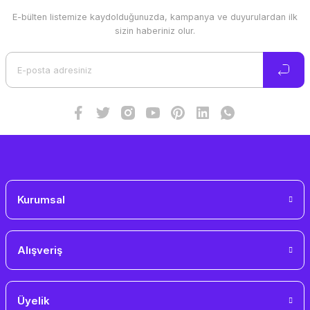
E-bülten listemize kaydolduğunuzda, kampanya ve duyurulardan ilk
Ürün resmi kalitesiz, bozuk veya görüntülenemiyor.
sizin haberiniz olur.
Ürün açıklamasında eksik bilgiler bulunuyor.
Ürün bilgilerinde hatalar bulunuyor.
Ürün fiyatı diğer sitelerden daha pahalı.
Bu ürüne benzer farklı alternatifler olmalı.
Gönder
Kurumsal
Alışveriş
Üyelik