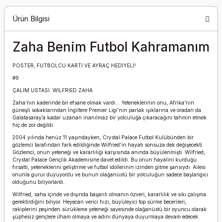
Ürün Bilgisi
Zaha Benim Futbol Kahramanım
POSTER, FUTBOLCU KARTI VE AYRAÇ HEDİYELİ!
#9
ÇALIM USTASI: WILFRIED ZAHA
Zaha’nın kaderinde bir efsane olmak vardı… Yeteneklerinin onu, Afrika’nın
güneşli sokaklarından İngiltere Premier Ligi’nin parlak ışıklarına ve oradan da
Galatasaray’a kadar uzanan inanılmaz bir yolculuğa çıkaracağını tahmin etmek
hiç de zor değildi.
2004 yılında henüz 11 yaşındayken, Crystal Palace Futbol Kulübünden bir
gözlemci tarafından fark edildiğinde Wilfried’in hayatı sonsuza dek değişecekti.
Gözlemci, onun yeteneği ve kararlılığı karşısında anında büyülenmişti. Wilfried,
Crystal Palace Gençlik Akademisine davet edildi. Bu onun hayalini kurduğu
fırsattı, yeteneklerini geliştirme ve futbol idollerinin izinden gitme şansıydı. Ailesi
onunla gurur duyuyordu ve bunun olağanüstü bir yolculuğun sadece başlangıcı
olduğunu biliyorlardı.
Wilfried, saha içinde ve dışında başarılı olmanın özveri, kararlılık ve sıkı çalışma
gerektirdiğini biliyor. Heyecan verici hızı, büyüleyici top sürme becerileri,
rakiplerini peşinden sürükleme yeteneği sayesinde olağanüstü bir oyuncu olarak
şüphesiz gençlere ilham olmaya ve adını dünyaya duyurmaya devam edecek.