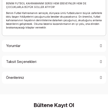
BENİM FUTBOL KAHRAMANIM SERİSİ HEM EBEVEYNLER HEM DE
ÇOCUKLARLA BÜYÜK GOLLER ATIYOR!
Benim Futbol Kahramanım serisiyle, dünyaca ünlü futbolcuların büyük zaferlerle
dolu başarı hikâyelerini çocuğunuzla beraber okuyacaksınız. En önemlisi, futbol
kahramanının hayatının derinliklerine dalarken çocuğunuz, okuduğunu anlama
becerilerini geliştirecek. Okuma becerisi kazandırmanın en iyi yolu, ona elinden
bırakamayacağı kitaplar vermektir.
Yorumlar
Taksit Seçenekleri
Bu ürüne ilk yorumu siz yapın!
Önerileriniz
Yorum Yaz
Bu ürünün fiyat bilgisi, resim, ürün açıklamalarında ve diğer
konularda yetersiz gördüğünüz noktaları öneri formunu
kullanarak tarafımıza iletebilirsiniz.
Görüş ve önerileriniz için teşekkür ederiz.
Bültene Kayıt Ol