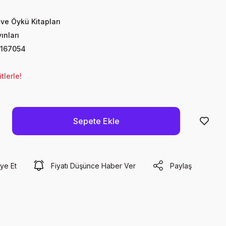
ve Öykü Kitapları
ınları
167054
lerle!
Sepete Ekle
ye Et
Fiyatı Düşünce Haber Ver
Paylaş