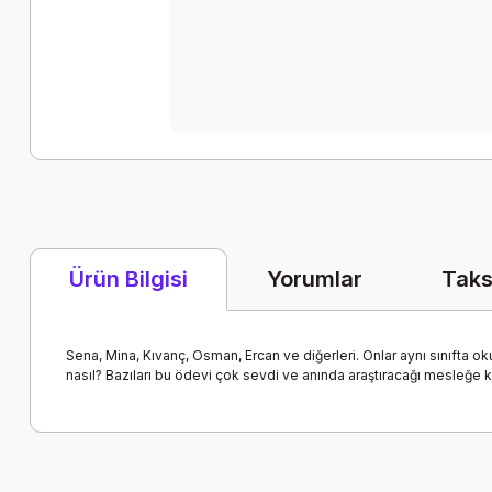
Yorumlar
Taks
Ürün Bilgisi
Sena, Mina, Kıvanç, Osman, Ercan ve diğerleri. Onlar aynı sınıfta oku
nasıl? Bazıları bu ödevi çok sevdi ve anında araştıracağı mesleğe ka
Bu ürünün fiyat bilgisi, resim, ürün açıklamalarında ve diğer k