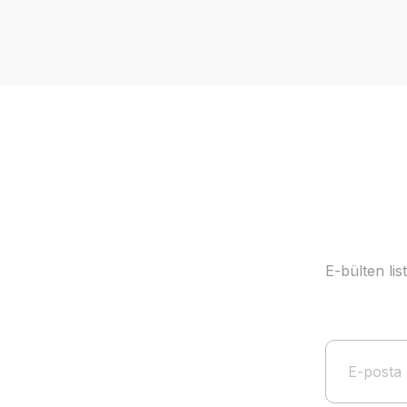
Görüş ve önerileriniz için teşekkür ederiz.
Ürün resmi kalitesiz, bozuk veya görüntülenemiyor.
Ürün açıklamasında eksik bilgiler bulunuyor.
Ürün bilgilerinde hatalar bulunuyor.
Ürün fiyatı diğer sitelerden daha pahalı.
Bu ürüne benzer farklı alternatifler olmalı.
E-bülten li