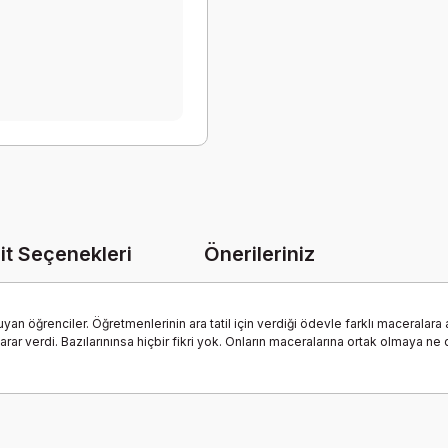
it Seçenekleri
Önerileriniz
yan öğrenciler. Öğretmenlerinin ara tatil için verdiği ödevle farklı maceralara a
rar verdi. Bazılarınınsa hiçbir fikri yok. Onların maceralarına ortak olmaya ne 
onularda yetersiz gördüğünüz noktaları öneri formunu kullanarak tarafımız