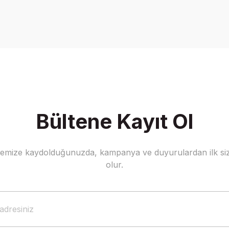
Bu ürüne ilk yorumu siz yapın!
Yorum Yaz
Bültene Kayıt Ol
stemize kaydolduğunuzda, kampanya ve duyurulardan ilk siz
Gönder
olur.