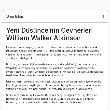
Ürün Bilgisi
Yeni Düşünce’nin Cevherleri
William Walker Atkinson
Hayatınızda daha güçlü, daha huzurlu ve daha mutlu bir dönem başlatmak
istiyorsanız doğru kitaptasınız. Bu kitap, arzu, güven ve inancın birleştiğinde
yaşamın tüm kapılarını nasıl açtığını anlatıyor. Atkinson’ın net, ilham verici dili,
sizi hemen etkileyecek.
Bu kitap, yalnızca bilgi vermekle kalmıyor; sizi içsel dönüşüme davet ediyor.
“Yapabilirim ve Yapacağım” mottosunu yürekten söylemeye başladığınızda,
evrenin size nasıl yanıt verdiğini göreceksiniz. Her kelime, sizi korkudan cesarete,
tereddütten kararlılığa taşıyacak birer araç olacak.
İster kariyerinizde ilerlemek ister özel hayatınızda denge bulmak istiyor olun, bu
kitapta gereksinim duyduğunuz ilhamı ve rehberliği bulacaksınız. Atkinson’ın
zamansız öğretisi, zihinsel gücünüzü yeniden keşfetmenizi sağlayacak.
Şimdi kendinize bir iyilik yapın: Bu kitabı okuyun, öğretilerini uygulayın ve
hayatınızın nasıl değiştiğine tanıklık edin. Çünkü bu yolculuk, sizi daha
huzurlu, daha başarılı ve daha özgür bir insana dönüştürecek.