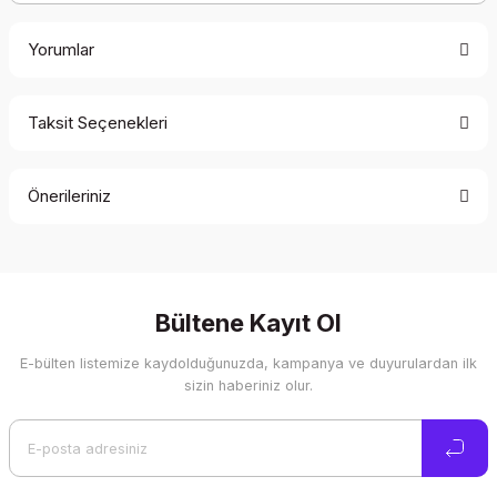
Yorumlar
Taksit Seçenekleri
Bu ürüne ilk yorumu siz yapın!
Önerileriniz
Yorum Yaz
Bu ürünün fiyat bilgisi, resim, ürün açıklamalarında ve diğer
konularda yetersiz gördüğünüz noktaları öneri formunu
kullanarak tarafımıza iletebilirsiniz.
Görüş ve önerileriniz için teşekkür ederiz.
Bültene Kayıt Ol
E-bülten listemize kaydolduğunuzda, kampanya ve duyurulardan ilk
Ürün resmi kalitesiz, bozuk veya görüntülenemiyor.
sizin haberiniz olur.
Ürün açıklamasında eksik bilgiler bulunuyor.
Ürün bilgilerinde hatalar bulunuyor.
Ürün fiyatı diğer sitelerden daha pahalı.
Bu ürüne benzer farklı alternatifler olmalı.