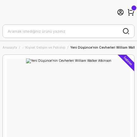
Anasayfa
✅ Kişisel Gelişim ve Psikoloji
Yeni Düşünce’nin Cevherleri William Walk
İndirim