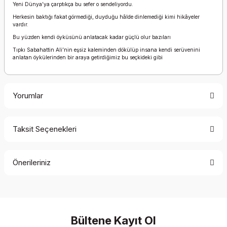
Yeni Dünya’ya çarptıkça bu sefer o sendeliyordu.
Herkesin baktığı fakat görmediği, duyduğu hâlde dinlemediği kimi hikâyeler
vardır.
Bu yüzden kendi öyküsünü anlatacak kadar güçlü olur bazıları
Tıpkı Sabahattin Ali’nin eşsiz kaleminden dökülüp insana kendi serüvenini
anlatan öykülerinden bir araya getirdiğimiz bu seçkideki gibi
Yorumlar
Taksit Seçenekleri
Bu ürüne ilk yorumu siz yapın!
Önerileriniz
Yorum Yaz
Bu ürünün fiyat bilgisi, resim, ürün açıklamalarında ve diğer
konularda yetersiz gördüğünüz noktaları öneri formunu
kullanarak tarafımıza iletebilirsiniz.
Görüş ve önerileriniz için teşekkür ederiz.
Bültene Kayıt Ol