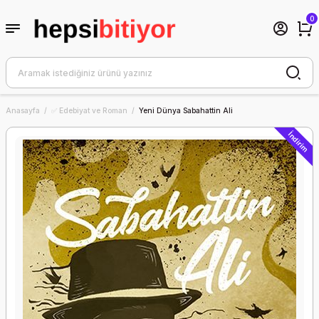
0
Anasayfa
✅ Edebiyat ve Roman
Yeni Dünya Sabahattin Ali
İndirim