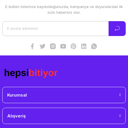
E-bülten listemize kaydolduğunuzda, kampanya ve duyurulardan ilk
Ürün resmi kalitesiz, bozuk veya görüntülenemiyor.
sizin haberiniz olur.
Ürün açıklamasında eksik bilgiler bulunuyor.
Ürün bilgilerinde hatalar bulunuyor.
Ürün fiyatı diğer sitelerden daha pahalı.
Bu ürüne benzer farklı alternatifler olmalı.
Gönder
Kurumsal
Alışveriş