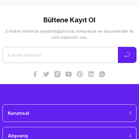
Bu ürünün fiyat bilgisi, resim, ürün açıklamalarında ve diğer
konularda yetersiz gördüğünüz noktaları öneri formunu
kullanarak tarafımıza iletebilirsiniz.
Görüş ve önerileriniz için teşekkür ederiz.
Bültene Kayıt Ol
E-bülten listemize kaydolduğunuzda, kampanya ve duyurulardan ilk
Ürün resmi kalitesiz, bozuk veya görüntülenemiyor.
sizin haberiniz olur.
Ürün açıklamasında eksik bilgiler bulunuyor.
Ürün bilgilerinde hatalar bulunuyor.
Ürün fiyatı diğer sitelerden daha pahalı.
Bu ürüne benzer farklı alternatifler olmalı.
Gönder
Kurumsal
Alışveriş