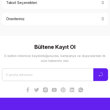
Taksit Seçenekleri
Bu ürüne ilk yorumu siz yapın!
Önerileriniz
Yorum Yaz
Bu ürünün fiyat bilgisi, resim, ürün açıklamalarında ve diğer
konularda yetersiz gördüğünüz noktaları öneri formunu
kullanarak tarafımıza iletebilirsiniz.
Görüş ve önerileriniz için teşekkür ederiz.
Bültene Kayıt Ol
E-bülten listemize kaydolduğunuzda, kampanya ve duyurulardan ilk
Ürün resmi kalitesiz, bozuk veya görüntülenemiyor.
sizin haberiniz olur.
Ürün açıklamasında eksik bilgiler bulunuyor.
Ürün bilgilerinde hatalar bulunuyor.
Ürün fiyatı diğer sitelerden daha pahalı.
Bu ürüne benzer farklı alternatifler olmalı.