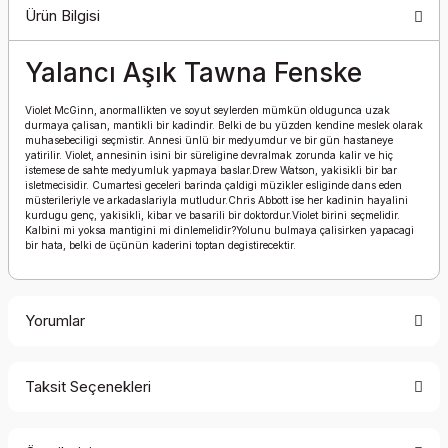
Ürün Bilgisi
Yalancı Aşık Tawna Fenske
Violet McGinn, anormallikten ve soyut seylerden mümkün oldugunca uzak
durmaya çalisan, mantikli bir kadindir. Belki de bu yüzden kendine meslek olarak
muhasebeciligi seçmistir. Annesi ünlü bir medyumdur ve bir gün hastaneye
yatirilir. Violet, annesinin isini bir süreligine devralmak zorunda kalir ve hiç
istemese de sahte medyumluk yapmaya baslar.Drew Watson, yakisikli bir bar
isletmecisidir. Cumartesi geceleri barinda çaldigi müzikler esliginde dans eden
müsterileriyle ve arkadaslariyla mutludur.Chris Abbott ise her kadinin hayalini
kurdugu genç, yakisikli, kibar ve basarili bir doktordur.Violet birini seçmelidir.
Kalbini mi yoksa mantigini mi dinlemelidir?Yolunu bulmaya çalisirken yapacagi
bir hata, belki de üçünün kaderini toptan degistirecektir.
Yorumlar
Taksit Seçenekleri
Bu ürüne ilk yorumu siz yapın!