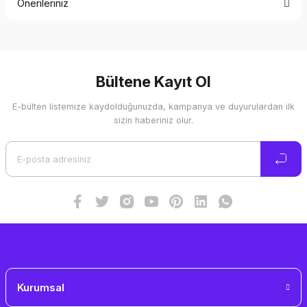
Önerileriniz
Yorum Yaz
Bu ürünün fiyat bilgisi, resim, ürün açıklamalarında ve diğer
konularda yetersiz gördüğünüz noktaları öneri formunu
kullanarak tarafımıza iletebilirsiniz.
Görüş ve önerileriniz için teşekkür ederiz.
Bültene Kayıt Ol
E-bülten listemize kaydolduğunuzda, kampanya ve duyurulardan ilk
Ürün resmi kalitesiz, bozuk veya görüntülenemiyor.
sizin haberiniz olur.
Ürün açıklamasında eksik bilgiler bulunuyor.
Ürün bilgilerinde hatalar bulunuyor.
Ürün fiyatı diğer sitelerden daha pahalı.
Bu ürüne benzer farklı alternatifler olmalı.
Gönder
Kurumsal