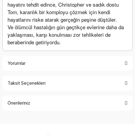
hayatını tehdit edince, Christopher ve sadık dostu 
Tom, karanlık bir komployu çözmek için kendi 
hayatlarını riske atarak gerçeğin peşine düştüler.
Ve ölümcül hastalığın gün geçtikçe evlerine daha da 
yaklaşması, karşı konulması zor tehlikeleri de 
beraberinde getiriyordu.
Yorumlar
Taksit Seçenekleri
Bu ürüne ilk yorumu siz yapın!
Önerileriniz
Yorum Yaz
Bu ürünün fiyat bilgisi, resim, ürün açıklamalarında ve diğer
konularda yetersiz gördüğünüz noktaları öneri formunu
kullanarak tarafımıza iletebilirsiniz.