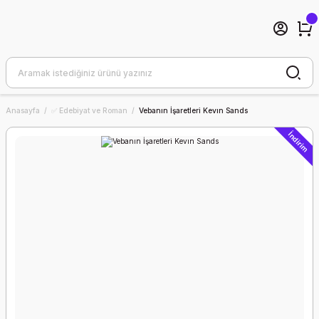
Anasayfa
✅ Edebiyat ve Roman
Vebanın İşaretleri Kevın Sands
İndirim