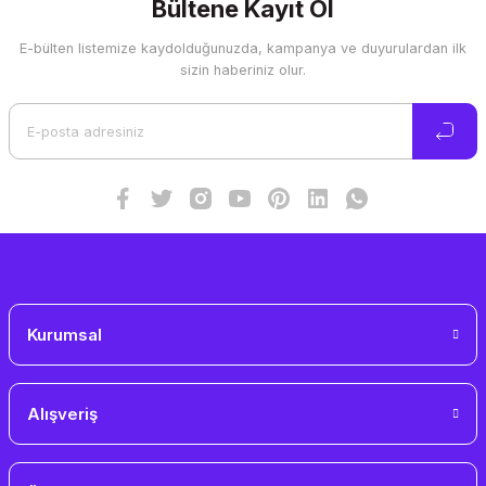
Görüş ve önerileriniz için teşekkür ederiz.
Bültene Kayıt Ol
E-bülten listemize kaydolduğunuzda, kampanya ve duyurulardan ilk
Ürün resmi kalitesiz, bozuk veya görüntülenemiyor.
sizin haberiniz olur.
Ürün açıklamasında eksik bilgiler bulunuyor.
Ürün bilgilerinde hatalar bulunuyor.
Ürün fiyatı diğer sitelerden daha pahalı.
Bu ürüne benzer farklı alternatifler olmalı.
Gönder
Kurumsal
Alışveriş