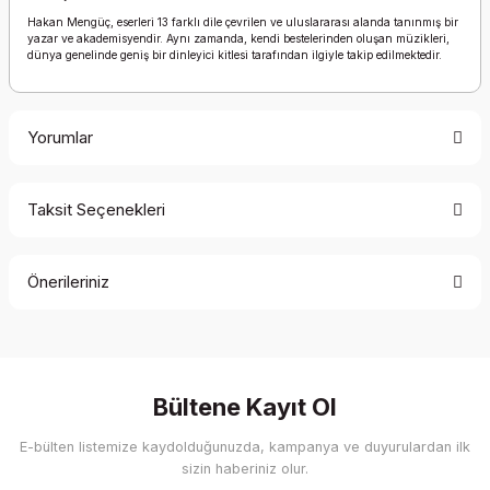
Hakan Mengüç, eserleri 13 farklı dile çevrilen ve uluslararası alanda tanınmış bir
yazar ve akademisyendir. Aynı zamanda, kendi bestelerinden oluşan müzikleri,
dünya genelinde geniş bir dinleyici kitlesi tarafından ilgiyle takip edilmektedir.
Yorumlar
Taksit Seçenekleri
Bu ürüne ilk yorumu siz yapın!
Önerileriniz
Yorum Yaz
Bu ürünün fiyat bilgisi, resim, ürün açıklamalarında ve diğer
konularda yetersiz gördüğünüz noktaları öneri formunu
kullanarak tarafımıza iletebilirsiniz.
Görüş ve önerileriniz için teşekkür ederiz.
Bültene Kayıt Ol
E-bülten listemize kaydolduğunuzda, kampanya ve duyurulardan ilk
Ürün resmi kalitesiz, bozuk veya görüntülenemiyor.
sizin haberiniz olur.
Ürün açıklamasında eksik bilgiler bulunuyor.