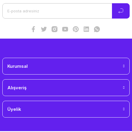
Ürün bilgilerinde hatalar bulunuyor.
Ürün fiyatı diğer sitelerden daha pahalı.
Bu ürüne benzer farklı alternatifler olmalı.
Gönder
Kurumsal
Alışveriş
Üyelik