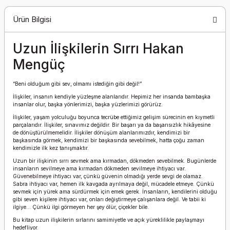
Ürün Bilgisi
Uzun İlişkilerin Sırrı Hakan
Mengüç
“Beni olduğum gibi sev, olmamı istediğin gibi değil!”
İlişkiler, insanın kendiyle yüzleşme alanlarıdır. Hepimiz her insanda bambaşka
insanlar olur, başka yönlerimizi, başka yüzlerimizi görürüz.
İlişkiler, yaşam yolculuğu boyunca tecrübe ettiğimiz gelişim sürecinin en kıymetli
parçalarıdır. İlişkiler, sınavımız değildir. Bir başarı ya da başarısızlık hikâyesine
de dönüştürülmemelidir. İlişkiler dönüşüm alanlarımızdır, kendimizi bir
başkasında görmek, kendimizi bir başkasında sevebilmek, hatta çoğu zaman
kendimizle ilk kez tanışmaktır.
Uzun bir ilişkinin sırrı sevmek ama kırmadan, dökmeden sevebilmek. Bugünlerde
insanların sevilmeye ama kırmadan dökmeden sevilmeye ihtiyacı var.
Güvenebilmeye ihtiyacı var, çünkü güvenin olmadığı yerde sevgi de olamaz.
Sabra ihtiyacı var, hemen ilk kavgada ayrılmaya değil, mücadele etmeye. Çünkü
sevmek için yürek ama sürdürmek için emek gerek. İnsanların, kendilerini olduğu
gibi seven kişilere ihtiyacı var, onları değiştirmeye çalışanlara değil. Ve tabii ki
ilgiye... Çünkü ilgi görmeyen her şey ölür, çiçekler bile.
Bu kitap uzun ilişkilerin sırlarını samimiyetle ve açık yüreklilikle paylaşmayı
hedefliyor.