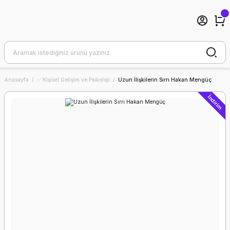
Anasayfa
✅ Kişisel Gelişim ve Psikoloji
Uzun İlişkilerin Sırrı Hakan Mengüç
İndirim