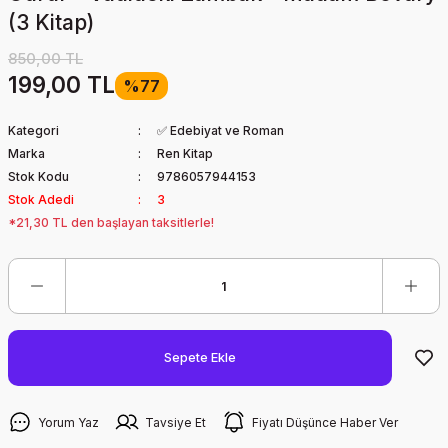
(3 Kitap)
850,00 TL
199,00 TL
%77
Kategori
✅ Edebiyat ve Roman
Marka
Ren Kitap
Stok Kodu
9786057944153
Stok Adedi
3
*21,30 TL den başlayan taksitlerle!
Sepete Ekle
Yorum Yaz
Tavsiye Et
Fiyatı Düşünce Haber Ver