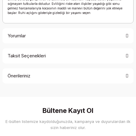
sığmayan tutkularla doludur. Evliliğini riske atan ilişkiler yaşadığı gibi sonu
gelmez harcamalarıyla kocasının maddi ve manevi bütün değerini yok etmeye
başlar. Ruhi açlığını gösterişle gizlediği bir yaşamı seçen
Yorumlar
Taksit Seçenekleri
Bu ürüne ilk yorumu siz yapın!
Önerileriniz
Yorum Yaz
Bu ürünün fiyat bilgisi, resim, ürün açıklamalarında ve diğer
konularda yetersiz gördüğünüz noktaları öneri formunu
kullanarak tarafımıza iletebilirsiniz.
Görüş ve önerileriniz için teşekkür ederiz.
Bültene Kayıt Ol
E-bülten listemize kaydolduğunuzda, kampanya ve duyurulardan ilk
Ürün resmi kalitesiz, bozuk veya görüntülenemiyor.
sizin haberiniz olur.
Ürün açıklamasında eksik bilgiler bulunuyor.