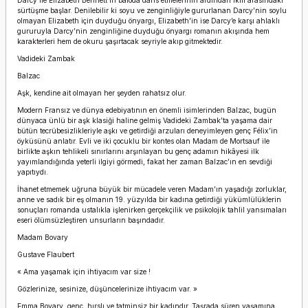
Darcy ile Elizabeth Bennett’in baloda dans etmelerinin ardından ikili arasındaki
sürtüşme başlar. Denilebilir ki soyu ve zenginliğiyle gururlanan Darcy’nin soylu
olmayan Elizabeth için duyduğu önyargı, Elizabeth’in ise Darcy’e karşı ahlaklı
gururuyla Darcy’nin zenginliğine duyduğu önyargı romanın akışında hem
karakterleri hem de okuru şaşırtacak seyriyle akıp gitmektedir.
Vadideki Zambak
Balzac
Aşk, kendine ait olmayan her şeyden rahatsız olur.
Modern Fransız ve dünya edebiyatının en önemli isimlerinden Balzac, bugün
dünyaca ünlü bir aşk klasiği haline gelmiş Vadideki Zambak’ta yaşama dair
bütün tecrübesizlikleriyle aşkı ve getirdiği arzuları deneyimleyen genç Félix’in
öyküsünü anlatır. Evli ve iki çocuklu bir kontes olan Madam de Mortsauf ile
birlikte aşkın tehlikeli sınırlarını arşınlayan bu genç adamın hikâyesi ilk
yayımlandığında yeterli ilgiyi görmedi, fakat her zaman Balzac’ın en sevdiği
yapıtıydı.
İhanet etmemek uğruna büyük bir mücadele veren Madam’ın yaşadığı zorluklar,
anne ve sadık bir eş olmanın 19. yüzyılda bir kadına getirdiği yükümlülüklerin
sonuçları romanda ustalıkla işlenirken gerçekçilik ve psikolojik tahlil yansımaları
eseri ölümsüzleştiren unsurların başındadır.
Madam Bovary
Gustave Flaubert
« Ama yaşamak için ihtiyacım var size !
Gözlerinize, sesinize, düşüncelerinize ihtiyacım var. »
Emma Bovary, genç, hırslı ve tatminsiz bir kadındır. Taşrada süren yaşamına