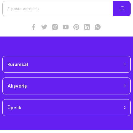
Ürün bilgilerinde hatalar bulunuyor.
Ürün fiyatı diğer sitelerden daha pahalı.
Bu ürüne benzer farklı alternatifler olmalı.
Gönder
Kurumsal
Alışveriş
Üyelik