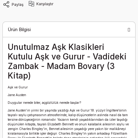
Karşılaştır
Paylaş
Ürün Bilgisi
Unutulmaz Aşk Klasikleri
Kutulu Aşk ve Gurur - Vadideki
Zambak - Madam Bovary (3
Kitap)
Aşk ve Gurur
Jane Austen
Duygular nerede biter, açgözlülük nerede başlar?
Jane Austen’ın yirmi bir yaşında yazdığı Aşk ve Gurur 18. yüzyıl İngiltere’sinin
taşralı-soylu çatışmasının atmosferinde, kalıp düşüncelerin aslında nasıl da tam
tersine dönüşeceğinin romanıdır. Yazarın kendi yaşadıklarından da izler taşıdığı
düşünülen kitapta, taşralı Elizabeth Bennett ve onun kalabalık ailesinin soylu ve
zengin Charles Bingley’in, Bennet ailesinin yaşadığı yere yakın bir malikâneyi
kiralamasıyla birlikte işler değişir. Charles Bingley’in yakın arkadaşı Fitzwilliam