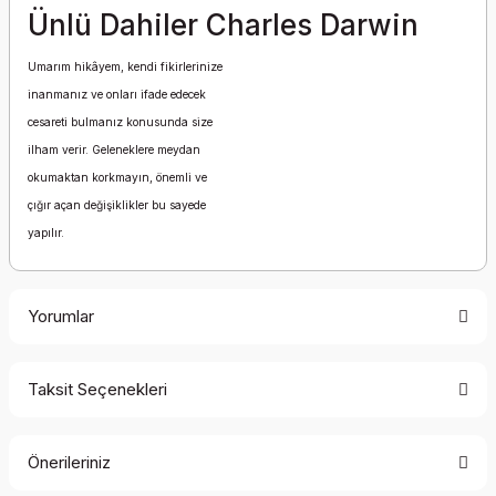
Ünlü Dahiler Charles Darwin
Umarım hikâyem, kendi fikirlerinize
inanmanız ve onları ifade edecek
cesareti bulmanız konusunda size
ilham verir. Geleneklere meydan
okumaktan korkmayın, önemli ve
çığır açan değişiklikler bu sayede
yapılır.
Yorumlar
Taksit Seçenekleri
Bu ürüne ilk yorumu siz yapın!
Önerileriniz
Yorum Yaz