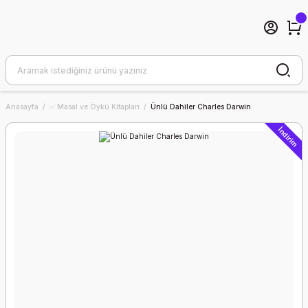
Anasayfa
✅ Masal ve Öykü Kitapları
Ünlü Dahiler Charles Darwin
İndirim