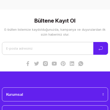
Bu ürünün fiyat bilgisi, resim, ürün açıklamalarında ve diğer
konularda yetersiz gördüğünüz noktaları öneri formunu
kullanarak tarafımıza iletebilirsiniz.
Görüş ve önerileriniz için teşekkür ederiz.
Bültene Kayıt Ol
E-bülten listemize kaydolduğunuzda, kampanya ve duyurulardan ilk
Ürün resmi kalitesiz, bozuk veya görüntülenemiyor.
sizin haberiniz olur.
Ürün açıklamasında eksik bilgiler bulunuyor.
Ürün bilgilerinde hatalar bulunuyor.
Ürün fiyatı diğer sitelerden daha pahalı.
Bu ürüne benzer farklı alternatifler olmalı.
Gönder
Kurumsal