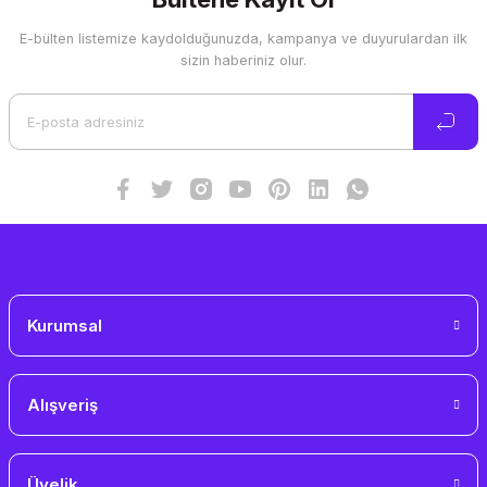
E-bülten listemize kaydolduğunuzda, kampanya ve duyurulardan ilk
Ürün resmi kalitesiz, bozuk veya görüntülenemiyor.
sizin haberiniz olur.
Ürün açıklamasında eksik bilgiler bulunuyor.
Ürün bilgilerinde hatalar bulunuyor.
Ürün fiyatı diğer sitelerden daha pahalı.
Bu ürüne benzer farklı alternatifler olmalı.
Gönder
Kurumsal
Alışveriş
Üyelik