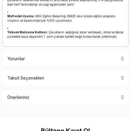
çocukların odaklanma sürelerini artırmaya yönelik tasarlanmış, 3-4 yaş grubuna
özel harf farkındalığı ve çizgi egzersizleri içerir.
Müfredat Uyumu:
Milli Eğitim Bakanlığı (MEB) okul öncesi eğitim programı
vizyonu ve kazanımlarıyla %100 uyumludur.
Yüksek Malzeme Kalitesi:
Çocukların sağlığına zarar vermeyen, silme ve tekrar
çizmelere karşı dayanıklı 1. sınıf yüksek kaliteli kağıt kullanılarak üretilmiştir.
Yorumlar
Taksit Seçenekleri
Bu ürüne ilk yorumu siz yapın!
Önerileriniz
Yorum Yaz
Bu ürünün fiyat bilgisi, resim, ürün açıklamalarında ve diğer
konularda yetersiz gördüğünüz noktaları öneri formunu
kullanarak tarafımıza iletebilirsiniz.
Görüş ve önerileriniz için teşekkür ederiz.
Bültene Kayıt Ol