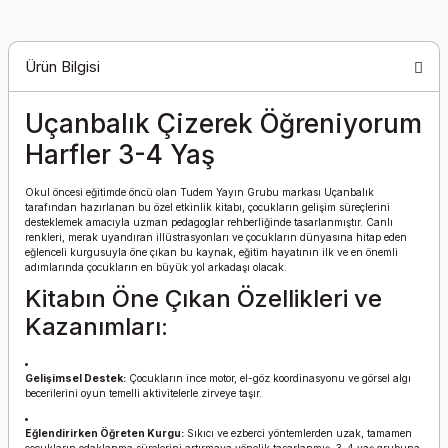
Ürün Bilgisi
Uçanbalık Çizerek Öğreniyorum
Harfler 3-4 Yaş
Okul öncesi eğitimde öncü olan Tudem Yayın Grubu markası Uçanbalık
tarafından hazırlanan bu özel etkinlik kitabı, çocukların gelişim süreçlerini
desteklemek amacıyla uzman pedagoglar rehberliğinde tasarlanmıştır. Canlı
renkleri, merak uyandıran illüstrasyonları ve çocukların dünyasına hitap eden
eğlenceli kurgusuyla öne çıkan bu kaynak, eğitim hayatının ilk ve en önemli
adımlarında çocukların en büyük yol arkadaşı olacak.
Kitabın Öne Çıkan Özellikleri ve
Kazanımları:
Gelişimsel Destek:
Çocukların ince motor, el-göz koordinasyonu ve görsel algı
becerilerini oyun temelli aktivitelerle zirveye taşır.
Eğlendirirken Öğreten Kurgu:
Sıkıcı ve ezberci yöntemlerden uzak, tamamen