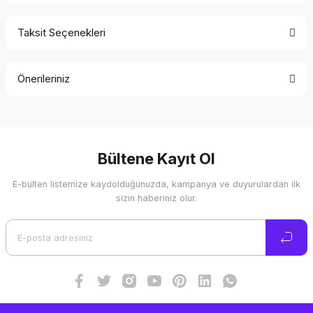
Taksit Seçenekleri
Bu ürüne ilk yorumu siz yapın!
Önerileriniz
Yorum Yaz
Bu ürünün fiyat bilgisi, resim, ürün açıklamalarında ve diğer
konularda yetersiz gördüğünüz noktaları öneri formunu
kullanarak tarafımıza iletebilirsiniz.
Görüş ve önerileriniz için teşekkür ederiz.
Bültene Kayıt Ol
E-bülten listemize kaydolduğunuzda, kampanya ve duyurulardan ilk
Ürün resmi kalitesiz, bozuk veya görüntülenemiyor.
sizin haberiniz olur.
Ürün açıklamasında eksik bilgiler bulunuyor.
Ürün bilgilerinde hatalar bulunuyor.
Ürün fiyatı diğer sitelerden daha pahalı.
Bu ürüne benzer farklı alternatifler olmalı.