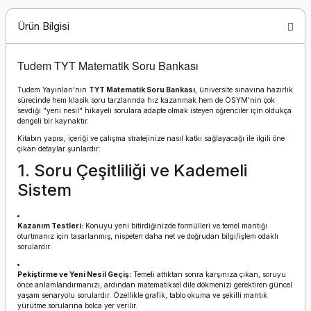
Ürün Bilgisi
Tudem TYT Matematik Soru Bankası
Tudem Yayınları'nın
TYT Matematik Soru Bankası
, üniversite sınavına hazırlık
sürecinde hem klasik soru tarzlarında hız kazanmak hem de ÖSYM'nin çok
sevdiği "yeni nesil" hikayeli sorulara adapte olmak isteyen öğrenciler için oldukça
dengeli bir kaynaktır.
Kitabın yapısı, içeriği ve çalışma stratejinize nasıl katkı sağlayacağı ile ilgili öne
çıkan detaylar şunlardır:
1. Soru Çeşitliliği ve Kademeli
Sistem
Kazanım Testleri:
Konuyu yeni bitirdiğinizde formülleri ve temel mantığı
oturtmanız için tasarlanmış, nispeten daha net ve doğrudan bilgi/işlem odaklı
sorulardır.
Pekiştirme ve Yeni Nesil Geçiş:
Temeli attıktan sonra karşınıza çıkan, soruyu
önce anlamlandırmanızı, ardından matematiksel dile dökmenizi gerektiren güncel
yaşam senaryolu sorulardır. Özellikle grafik, tablo okuma ve şekilli mantık
yürütme sorularına bolca yer verilir.