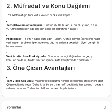
2. Müfredat ve Konu Dağılımı
TYT Matematiğin tüm kritik kalelerini eksiksiz kapsar:
Temel Kavramlar ve Sayılar:
Sınavın ilk 10-12 sorusunu oluşturan, o akıl
yürütme gerektiren kalıplar için ciddi bir antrenman sağlar.
Problemler:
TYT'nin kalbi burasıdır. Tudem, rutin olmayan (denklemi hazır
verilmeyen) problem tiplerinde okuduğunu anlama becerisini ölçen zengin bir
havuz sunar.
Veri, İstatistik ve Fonksiyonlar:
Son yıllarda seçiciliği artan bu geçiş
konularına da müfredat sınırları içinde, kafa karıştırmadan odaklanır.
3. Öne Çican Avantajları
Tam Video Çözümlü:
Matematikte çözümü hemen görebilmek kritik önem taşır.
Çözemediğiniz veya "Daha kısa bir yolu var mı?" dediğiniz her sorunun detaylı
video anlatımına Tudem'in platformundan ulaşabilirsiniz.
Yorumlar