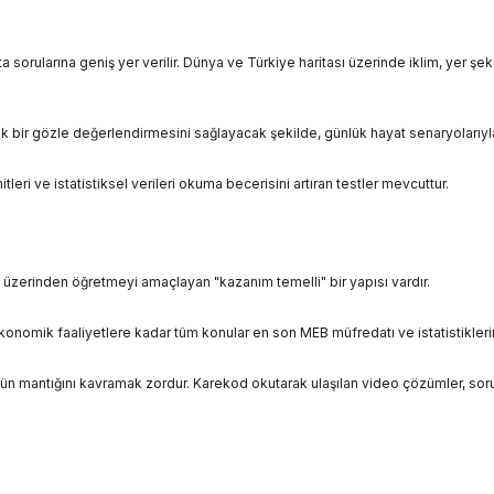
sorularına geniş yer verilir. Dünya ve Türkiye haritası üzerinde iklim, yer şek
tik bir gözle değerlendirmesini sağlayacak şekilde, günlük hayat senaryolarıyla
itleri ve istatistiksel verileri okuma becerisini artıran testler mevcuttur.
üzerinden öğretmeyi amaçlayan "kazanım temelli" bir yapısı vardır.
nomik faaliyetlere kadar tüm konular en son MEB müfredatı ve istatistiklerin
mün mantığını kavramak zordur. Karekod okutarak ulaşılan video çözümler, soru