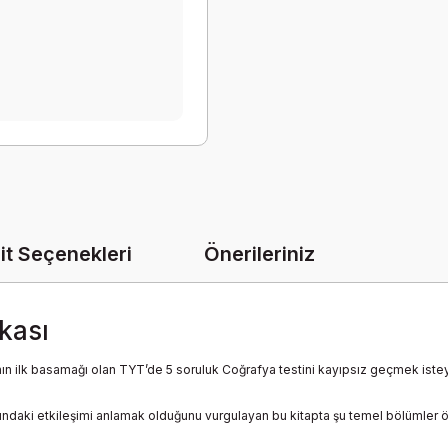
it Seçenekleri
Önerileriniz
kası
ının ilk basamağı olan TYT’de 5 soruluk Coğrafya testini kayıpsız geçmek istey
ındaki etkileşimi anlamak olduğunu vurgulayan bu kitapta şu temel bölümler ö