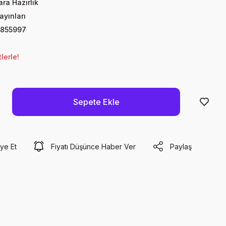
ra Hazırlık
yınları
855997
lerle!
Sepete Ekle
ye Et
Fiyatı Düşünce Haber Ver
Paylaş