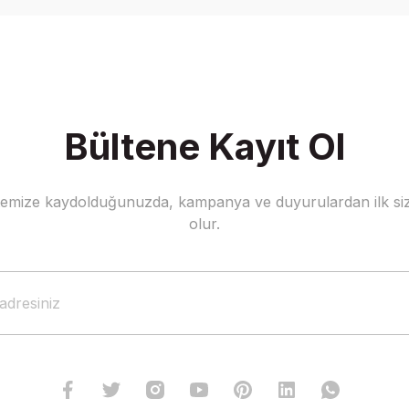
Yorum Yaz
Bültene Kayıt Ol
stemize kaydolduğunuzda, kampanya ve duyurulardan ilk siz
Gönder
olur.