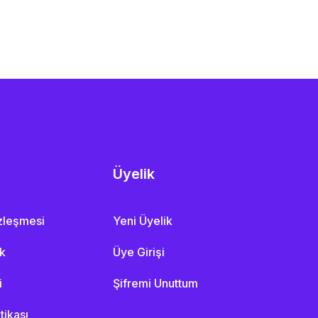
Üyelik
özleşmesi
Yeni Üyelik
ik
Üye Girişi
i
Şifremi Unuttum
itikası