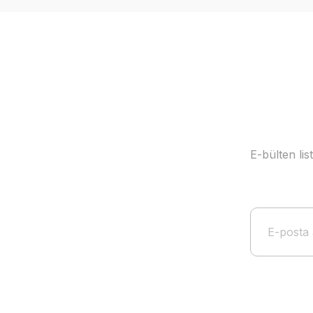
Ürün açıklamasında eksik bilgiler bulunuyor.
Ürün bilgilerinde hatalar bulunuyor.
Ürün fiyatı diğer sitelerden daha pahalı.
Bu ürüne benzer farklı alternatifler olmalı.
E-bülten li