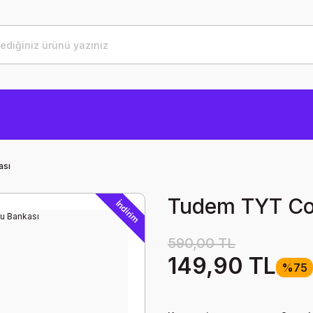
ası
Tudem TYT Co
İndirim
590,00 TL
149,90 TL
%75