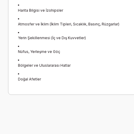
Harita Bilgisi ve İzohipsler
Atmosfer ve İklim (İklim Tipleri, Sıcaklık, Basınç, Rüzgarlar)
Yerin Şekillenmesi (İç ve Dış Kuvvetler)
Nüfus, Yerleşme ve Göç
Bölgeler ve Uluslararası Hatlar
Doğal Afetler
Bu ürünün fiyat bilgisi, resim, ürün açıklamalarında ve diğer k
Görüş ve önerileriniz için teşekkür ederiz.
Ürün resmi kalitesiz, bozuk veya görüntülenemiyor.