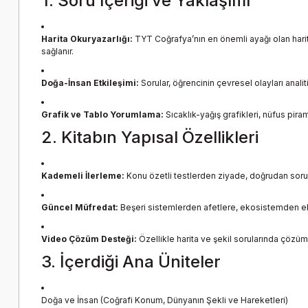
1. Soru İçeriği ve Yaklaşımı
Harita Okuryazarlığı:
TYT Coğrafya’nın en önemli ayağı olan harita 
sağlanır.
Doğa-İnsan Etkileşimi:
Sorular, öğrencinin çevresel olayları anali
Grafik ve Tablo Yorumlama:
Sıcaklık-yağış grafikleri, nüfus piram
2. Kitabın Yapısal Özellikleri
Kademeli İlerleme:
Konu özetli testlerden ziyade, doğrudan soru 
Güncel Müfredat:
Beşeri sistemlerden afetlere, ekosistemden eko
Video Çözüm Desteği:
Özellikle harita ve şekil sorularında çözü
3. İçerdiği Ana Üniteler
Doğa ve İnsan (Coğrafi Konum, Dünyanın Şekli ve Hareketleri)