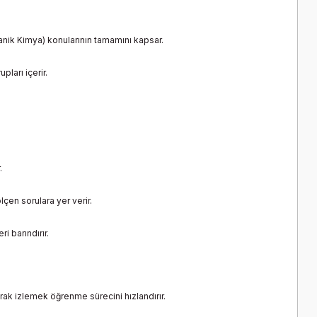
rganik Kimya) konularının tamamını kapsar.
ları içerir.
.
çen sorulara yer verir.
i barındırır.
ak izlemek öğrenme sürecini hızlandırır.