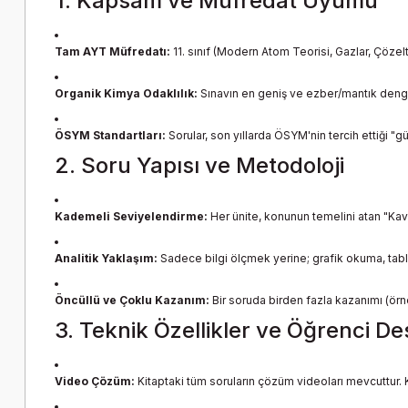
1. Kapsam ve Müfredat Uyumu
Tam AYT Müfredatı:
11. sınıf (Modern Atom Teorisi, Gazlar, Çözelt
Organik Kimya Odaklılık:
Sınavın en geniş ve ezber/mantık dengesi
ÖSYM Standartları:
Sorular, son yıllarda ÖSYM'nin tercih ettiği "gü
2. Soru Yapısı ve Metodoloji
Kademeli Seviyelendirme:
Her ünite, konunun temelini atan "Kavr
Analitik Yaklaşım:
Sadece bilgi ölçmek yerine; grafik okuma, tablo
Öncüllü ve Çoklu Kazanım:
Bir soruda birden fazla kazanımı (örne
3. Teknik Özellikler ve Öğrenci De
Video Çözüm:
Kitaptaki tüm soruların çözüm videoları mevcuttur. 