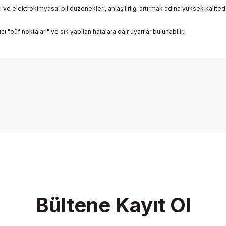
 ve elektrokimyasal pil düzenekleri, anlaşılırlığı artırmak adına yüksek kalite
ı "püf noktaları" ve sık yapılan hatalara dair uyarılar bulunabilir.
onularda yetersiz gördüğünüz noktaları öneri formunu kullanarak tarafımız
Bu ürüne ilk yorumu siz yapın!
Yorum Yaz
Bültene Kayıt Ol