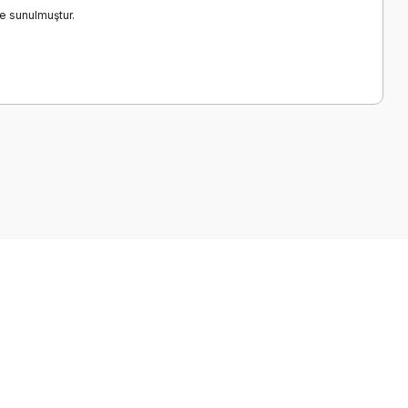
de sunulmuştur.
a iletebilirsiniz.