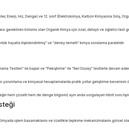
iler, Enerji, Hız, Denge) ve 12. sınıf (Elektrokimya, Karbon Kimyasına Giriş, O
 gerektiren bölümü olan Organik Kimya için özel, detaylı ve öğretici test grup
nlük hayatla ilişkilendirilmiş" ve "deney temelli" kimya sorularına paraleldir.
ama Testleri" ile başlar ve "Pekiştirme" ile "İleri Düzey" testlerle devam eder
 yorumlama ve kimyasal hesaplamalarda pratik yollar geliştirme becerisini öl
ğin hem çözelti hem de denge bilgisini) aynı anda sorgulayan hibrit soru tipler
steği
Kimyada işlem basamaklarını ve özellikle tepkime mekanizmalarını görsel olar