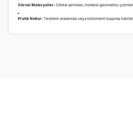
Görsel Materyaller:
Orbital şemaları, molekül geometrisi çizimleri
Pratik Notlar:
Testlerin aralarında veya bölümlerin başında hatırlatıc
Bu ürünün fiyat bilgisi, resim, ürün açıklamalarında ve diğer k
Görüş ve önerileriniz için teşekkür ederiz.
Ürün resmi kalitesiz, bozuk veya görüntülenemiyor.
Ürün açıklamasında eksik bilgiler bulunuyor.
Ürün bilgilerinde hatalar bulunuyor.
Ürün fiyatı diğer sitelerden daha pahalı.
Bu ürüne benzer farklı alternatifler olmalı.