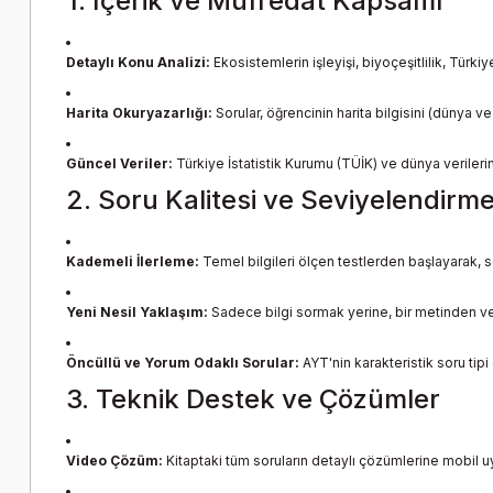
1. İçerik ve Müfredat Kapsamı
Detaylı Konu Analizi:
Ekosistemlerin işleyişi, biyoçeşitlilik, Türk
Harita Okuryazarlığı:
Sorular, öğrencinin harita bilgisini (dünya v
Güncel Veriler:
Türkiye İstatistik Kurumu (TÜİK) ve dünya verilerin
2. Soru Kalitesi ve Seviyelendirm
Kademeli İlerleme:
Temel bilgileri ölçen testlerden başlayarak, s
Yeni Nesil Yaklaşım:
Sadece bilgi sormak yerine, bir metinden vey
Öncüllü ve Yorum Odaklı Sorular:
AYT'nin karakteristik soru tipi
3. Teknik Destek ve Çözümler
Video Çözüm:
Kitaptaki tüm soruların detaylı çözümlerine mobil uyg