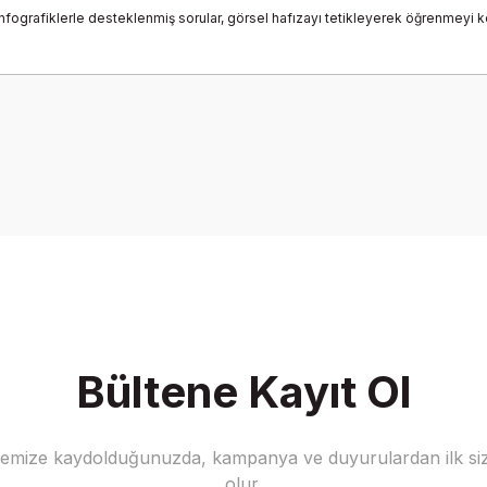
nfografiklerle desteklenmiş sorular, görsel hafızayı tetikleyerek öğrenmeyi kol
onularda yetersiz gördüğünüz noktaları öneri formunu kullanarak tarafımız
Bu ürüne ilk yorumu siz yapın!
Yorum Yaz
Bültene Kayıt Ol
stemize kaydolduğunuzda, kampanya ve duyurulardan ilk siz
Gönder
olur.