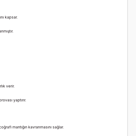
ını kapsar.
nmıştır.
ık verir.
rovası yaptırır.
 coğrafi mantığın kavranmasını sağlar.