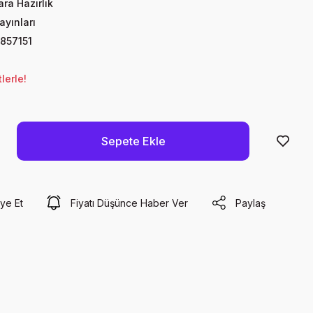
ra Hazırlık
yınları
857151
lerle!
Sepete Ekle
ye Et
Fiyatı Düşünce Haber Ver
Paylaş