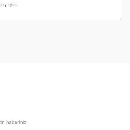
aylaştırır.
a iletebilirsiniz.
in haberiniz