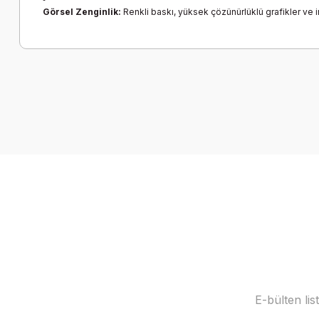
Görsel Zenginlik:
Renkli baskı, yüksek çözünürlüklü grafikler ve i
Bu ürünün fiyat bilgisi, resim, ürün açıklamalarında ve diğer k
Görüş ve önerileriniz için teşekkür ederiz.
Ürün resmi kalitesiz, bozuk veya görüntülenemiyor.
Ürün açıklamasında eksik bilgiler bulunuyor.
Ürün bilgilerinde hatalar bulunuyor.
Ürün fiyatı diğer sitelerden daha pahalı.
Bu ürüne benzer farklı alternatifler olmalı.
E-bülten li