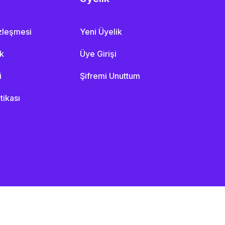
özleşmesi
Yeni Üyelik
ik
Üye Girişi
i
Şifremi Unuttum
itikası