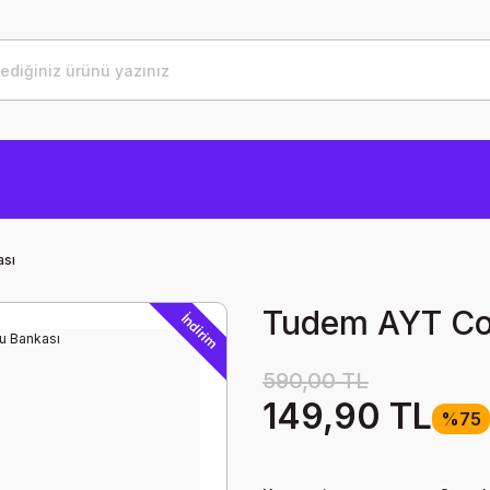
ası
Tudem AYT Co
İndirim
590,00 TL
149,90 TL
%75