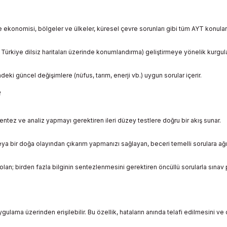
iye ekonomisi, bölgeler ve ülkeler, küresel çevre sorunları gibi tüm AYT konular
e Türkiye dilsiz haritaları üzerinde konumlandırma) geliştirmeye yönelik kurgula
deki güncel değişimlere (nüfus, tarım, enerji vb.) uygun sorular içerir.
e
entez ve analiz yapmayı gerektiren ileri düzey testlere doğru bir akış sunar.
a bir doğa olayından çıkarım yapmanızı sağlayan, beceri temelli sorulara ağırl
 olan; birden fazla bilginin sentezlenmesini gerektiren öncüllü sorularla sınav p
ulama üzerinden erişilebilir. Bu özellik, hataların anında telafi edilmesini ve