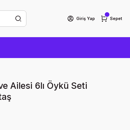
Giriş Yap
Sepet
e Ailesi 6lı Öykü Seti
taş