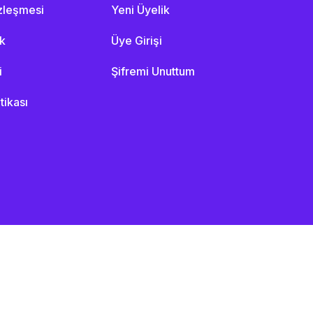
özleşmesi
Yeni Üyelik
ik
Üye Girişi
i
Şifremi Unuttum
itikası