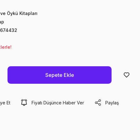
ve Öykü Kitapları
ap
7674432
lerle!
Sepete Ekle
ye Et
Fiyatı Düşünce Haber Ver
Paylaş