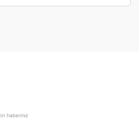
a iletebilirsiniz.
in haberiniz