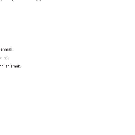
azanmak.
amak.
rini anlamak.