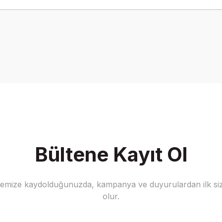
onularda yetersiz gördüğünüz noktaları öneri formunu kullanarak tarafımız
Bu ürüne ilk yorumu siz yapın!
Yorum Yaz
Bültene Kayıt Ol
stemize kaydolduğunuzda, kampanya ve duyurulardan ilk siz
Gönder
olur.