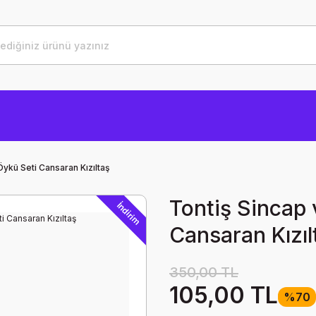
 Öykü Seti Cansaran Kızıltaş
Tontiş Sincap v
İndirim
Cansaran Kızıl
350,00 TL
105,00 TL
%70