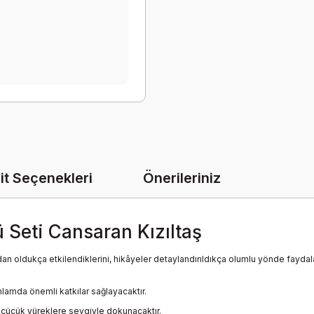
it Seçenekleri
Önerileriniz
ü Seti Cansaran Kızıltaş
tılardan oldukça etkilendiklerini, hikâyeler detaylandırıldıkça olumlu yönde fayd
anlamda önemli katkılar sağlayacaktır.
o küçücük yüreklere sevgiyle dokunacaktır.