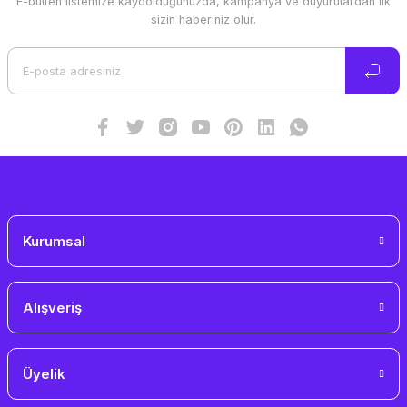
E-bülten listemize kaydolduğunuzda, kampanya ve duyurulardan ilk
Ürün resmi kalitesiz, bozuk veya görüntülenemiyor.
sizin haberiniz olur.
Ürün açıklamasında eksik bilgiler bulunuyor.
Ürün bilgilerinde hatalar bulunuyor.
Ürün fiyatı diğer sitelerden daha pahalı.
Bu ürüne benzer farklı alternatifler olmalı.
Gönder
Kurumsal
Alışveriş
Üyelik