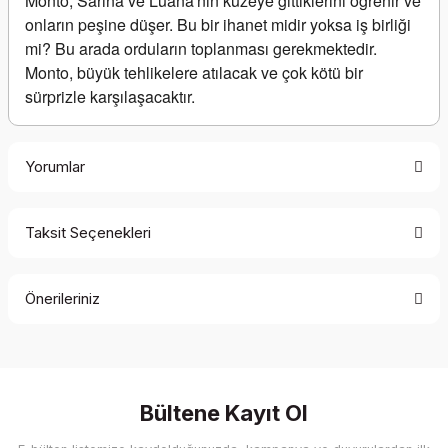
Monto, Sarina ve Luana'nın kuzeye gittiklerini öğrenir ve 
onların peşine düşer. Bu bir ihanet midir yoksa iş birliği 
mi? Bu arada orduların toplanması gerekmektedir. 
Monto, büyük tehlikelere atılacak ve çok kötü bir 
sürprizle karşılaşacaktır.
Yorumlar
Taksit Seçenekleri
Bu ürüne ilk yorumu siz yapın!
Önerileriniz
Yorum Yaz
Bu ürünün fiyat bilgisi, resim, ürün açıklamalarında ve diğer
konularda yetersiz gördüğünüz noktaları öneri formunu
kullanarak tarafımıza iletebilirsiniz.
Görüş ve önerileriniz için teşekkür ederiz.
Bültene Kayıt Ol