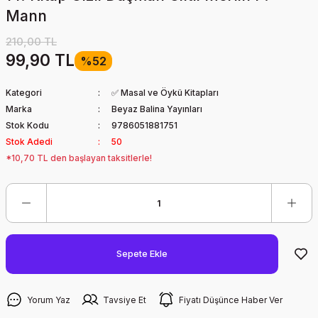
Mann
210,00 TL
99,90 TL
%52
Kategori
✅ Masal ve Öykü Kitapları
Marka
Beyaz Balina Yayınları
Stok Kodu
9786051881751
Stok Adedi
50
*10,70 TL den başlayan taksitlerle!
Sepete Ekle
Yorum Yaz
Tavsiye Et
Fiyatı Düşünce Haber Ver