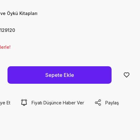
ve Öykü Kitapları
129120
erle!
Sepete Ekle
ye Et
Fiyatı Düşünce Haber Ver
Paylaş