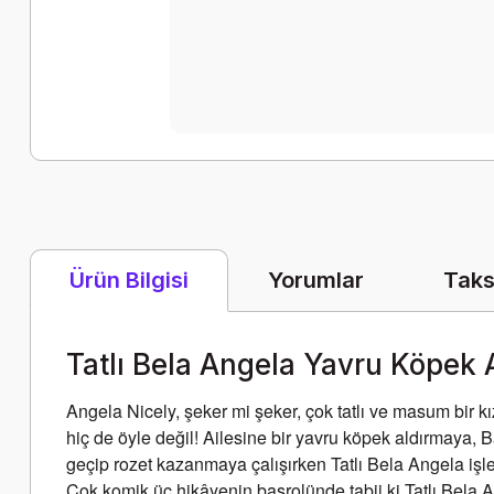
Yorumlar
Taks
Ürün Bilgisi
Tatlı Bela Angela Yavru Köpek
Angela Nicely, şeker mi şeker, çok tatlı ve masum bir kı
hiç de öyle değil! Ailesine bir yavru köpek aldırmaya,
geçip rozet kazanmaya çalışırken Tatlı Bela Angela işler
Çok komik üç hikâyenin başrolünde tabii ki Tatlı Bela A