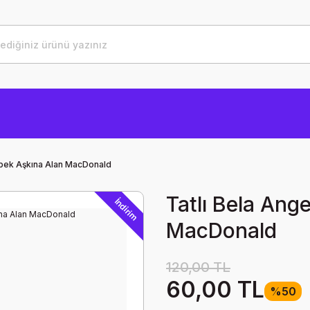
öpek Aşkına Alan MacDonald
Tatlı Bela Ang
İndirim
MacDonald
120,00 TL
60,00 TL
%50