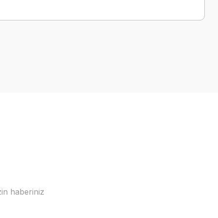
a iletebilirsiniz.
in haberiniz