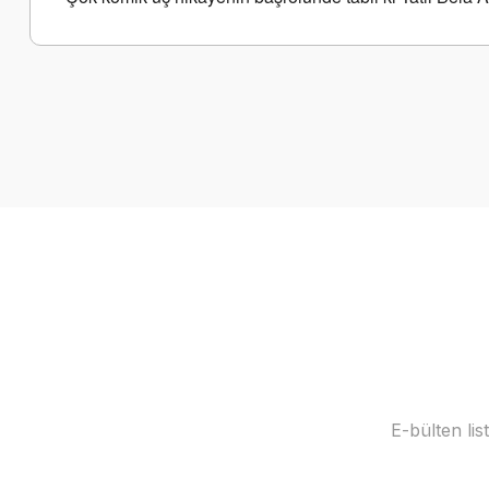
Bu ürünün fiyat bilgisi, resim, ürün açıklamalarında ve diğer k
Görüş ve önerileriniz için teşekkür ederiz.
Ürün resmi kalitesiz, bozuk veya görüntülenemiyor.
Ürün açıklamasında eksik bilgiler bulunuyor.
Ürün bilgilerinde hatalar bulunuyor.
Ürün fiyatı diğer sitelerden daha pahalı.
Bu ürüne benzer farklı alternatifler olmalı.
E-bülten li