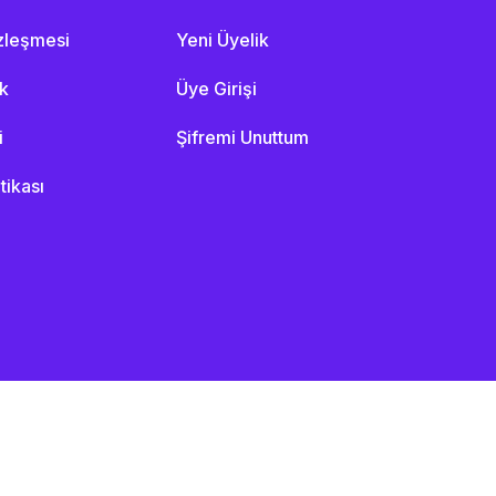
özleşmesi
Yeni Üyelik
ik
Üye Girişi
i
Şifremi Unuttum
itikası