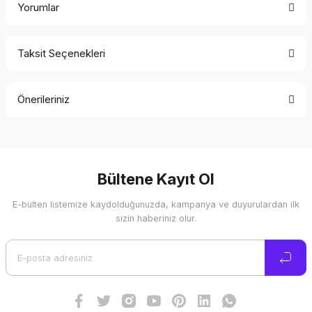
Yorumlar
Taksit Seçenekleri
Bu ürüne ilk yorumu siz yapın!
Önerileriniz
Yorum Yaz
Bu ürünün fiyat bilgisi, resim, ürün açıklamalarında ve diğer
konularda yetersiz gördüğünüz noktaları öneri formunu
kullanarak tarafımıza iletebilirsiniz.
Görüş ve önerileriniz için teşekkür ederiz.
Bültene Kayıt Ol
E-bülten listemize kaydolduğunuzda, kampanya ve duyurulardan ilk
Ürün resmi kalitesiz, bozuk veya görüntülenemiyor.
sizin haberiniz olur.
Ürün açıklamasında eksik bilgiler bulunuyor.
Ürün bilgilerinde hatalar bulunuyor.
Ürün fiyatı diğer sitelerden daha pahalı.
Bu ürüne benzer farklı alternatifler olmalı.