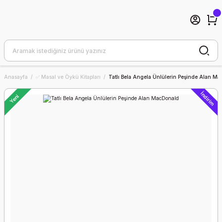
Anasayfa
✅ Masal ve Öykü Kitapları
Tatlı Bela Angela Ünlülerin Peşinde Alan M
İndirim
Yeni