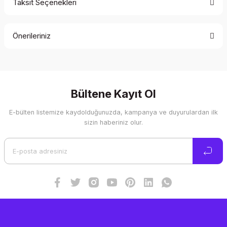
Taksit Seçenekleri
Bu ürüne ilk yorumu siz yapın!
Önerileriniz
Yorum Yaz
Bu ürünün fiyat bilgisi, resim, ürün açıklamalarında ve diğer
konularda yetersiz gördüğünüz noktaları öneri formunu
kullanarak tarafımıza iletebilirsiniz.
Görüş ve önerileriniz için teşekkür ederiz.
Bültene Kayıt Ol
E-bülten listemize kaydolduğunuzda, kampanya ve duyurulardan ilk
Ürün resmi kalitesiz, bozuk veya görüntülenemiyor.
sizin haberiniz olur.
Ürün açıklamasında eksik bilgiler bulunuyor.
Ürün bilgilerinde hatalar bulunuyor.
Ürün fiyatı diğer sitelerden daha pahalı.
Bu ürüne benzer farklı alternatifler olmalı.