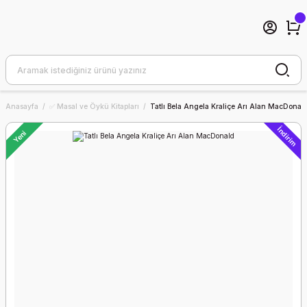
Anasayfa
✅ Masal ve Öykü Kitapları
Tatlı Bela Angela Kraliçe Arı Alan MacDonal
İndirim
Yeni