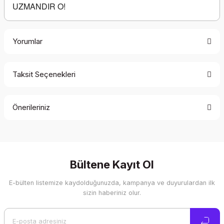
UZMANDIR O!
Yorumlar
Taksit Seçenekleri
Bu ürüne ilk yorumu siz yapın!
Önerileriniz
Yorum Yaz
Bu ürünün fiyat bilgisi, resim, ürün açıklamalarında ve diğer
konularda yetersiz gördüğünüz noktaları öneri formunu
kullanarak tarafımıza iletebilirsiniz.
Görüş ve önerileriniz için teşekkür ederiz.
Bültene Kayıt Ol
E-bülten listemize kaydolduğunuzda, kampanya ve duyurulardan ilk
Ürün resmi kalitesiz, bozuk veya görüntülenemiyor.
sizin haberiniz olur.
Ürün açıklamasında eksik bilgiler bulunuyor.
Ürün bilgilerinde hatalar bulunuyor.