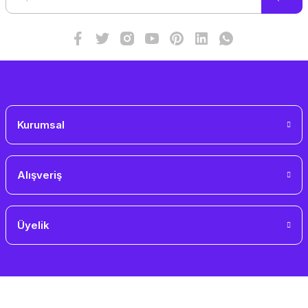
Ürün fiyatı diğer sitelerden daha pahalı.
Bu ürüne benzer farklı alternatifler olmalı.
Gönder
Kurumsal
Alışveriş
Üyelik