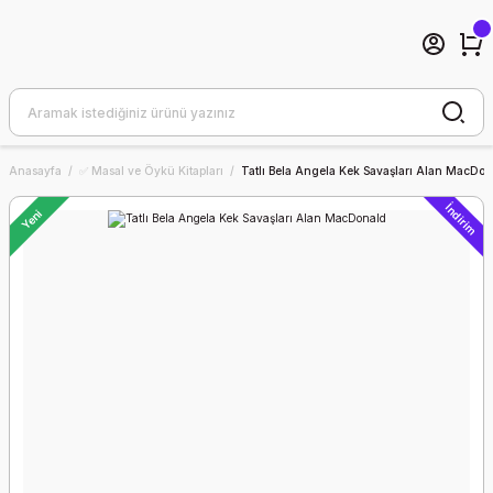
Anasayfa
✅ Masal ve Öykü Kitapları
Tatlı Bela Angela Kek Savaşları Alan MacDo
İndirim
Yeni