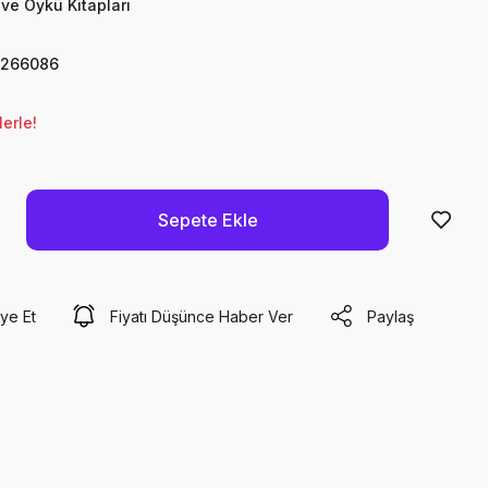
ve Öykü Kitapları
7266086
erle!
Sepete Ekle
ye Et
Fiyatı Düşünce Haber Ver
Paylaş