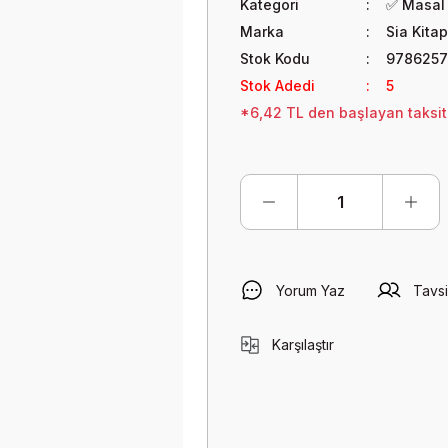
Kategori
✅ Masal 
Marka
Sia Kitap
Stok Kodu
978625
Stok Adedi
5
*6,42 TL den başlayan taksitl
Yorum Yaz
Tavsi
Karşılaştır