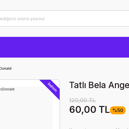
cDonald
Tatlı Bela Ang
İndirim
120,00 TL
60,00 TL
%50