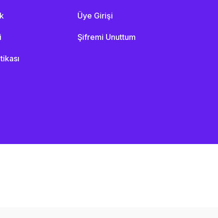
ik
Üye Girişi
i
Şifremi Unuttum
itikası