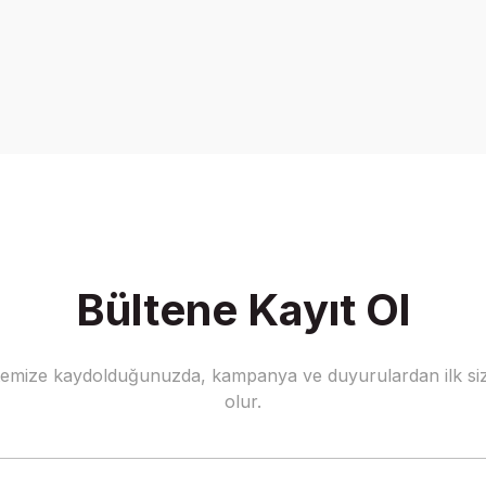
onularda yetersiz gördüğünüz noktaları öneri formunu kullanarak tarafımız
Bu ürüne ilk yorumu siz yapın!
Yorum Yaz
Bültene Kayıt Ol
stemize kaydolduğunuzda, kampanya ve duyurulardan ilk siz
Gönder
olur.