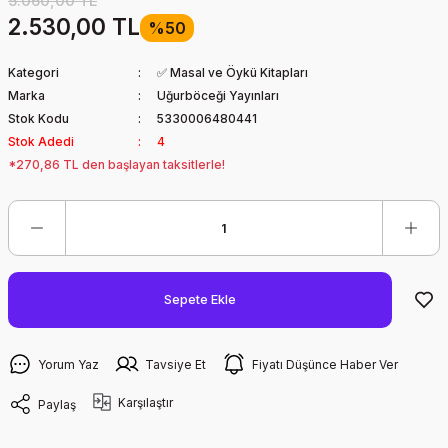
5.060,00 TL
2.530,00 TL
%50
Kategori
✅ Masal ve Öykü Kitapları
Marka
Uğurböceği Yayınları
Stok Kodu
5330006480441
Stok Adedi
4
*270,86 TL den başlayan taksitlerle!
Sepete Ekle
Yorum Yaz
Tavsiye Et
Fiyatı Düşünce Haber Ver
Karşılaştır
Paylaş