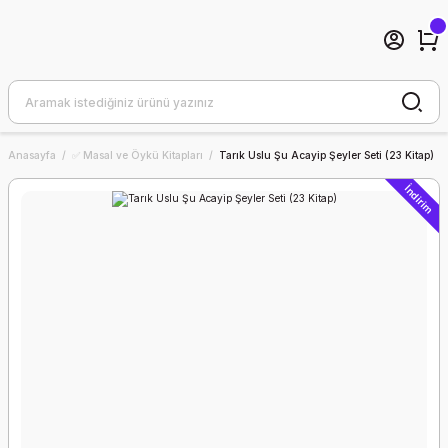
Anasayfa
✅ Masal ve Öykü Kitapları
Tarık Uslu Şu Acayip Şeyler Seti (23 Kitap)
İndirim