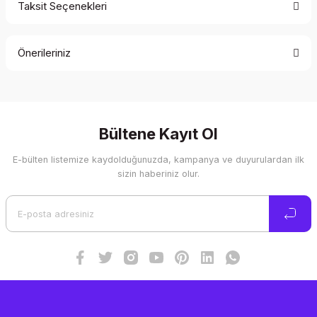
Taksit Seçenekleri
Bu ürüne ilk yorumu siz yapın!
Önerileriniz
Yorum Yaz
Bu ürünün fiyat bilgisi, resim, ürün açıklamalarında ve diğer
konularda yetersiz gördüğünüz noktaları öneri formunu
kullanarak tarafımıza iletebilirsiniz.
Görüş ve önerileriniz için teşekkür ederiz.
Bültene Kayıt Ol
E-bülten listemize kaydolduğunuzda, kampanya ve duyurulardan ilk
Ürün resmi kalitesiz, bozuk veya görüntülenemiyor.
sizin haberiniz olur.
Ürün açıklamasında eksik bilgiler bulunuyor.
Ürün bilgilerinde hatalar bulunuyor.
Ürün fiyatı diğer sitelerden daha pahalı.
Bu ürüne benzer farklı alternatifler olmalı.