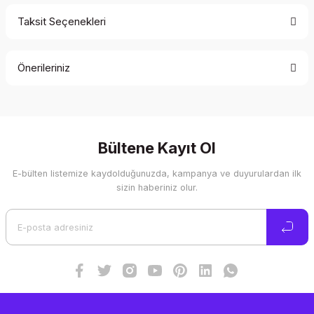
Taksit Seçenekleri
Bu ürüne ilk yorumu siz yapın!
Önerileriniz
Yorum Yaz
Bu ürünün fiyat bilgisi, resim, ürün açıklamalarında ve diğer
konularda yetersiz gördüğünüz noktaları öneri formunu
kullanarak tarafımıza iletebilirsiniz.
Görüş ve önerileriniz için teşekkür ederiz.
Bültene Kayıt Ol
E-bülten listemize kaydolduğunuzda, kampanya ve duyurulardan ilk
Ürün resmi kalitesiz, bozuk veya görüntülenemiyor.
sizin haberiniz olur.
Ürün açıklamasında eksik bilgiler bulunuyor.
Ürün bilgilerinde hatalar bulunuyor.
Ürün fiyatı diğer sitelerden daha pahalı.
Bu ürüne benzer farklı alternatifler olmalı.