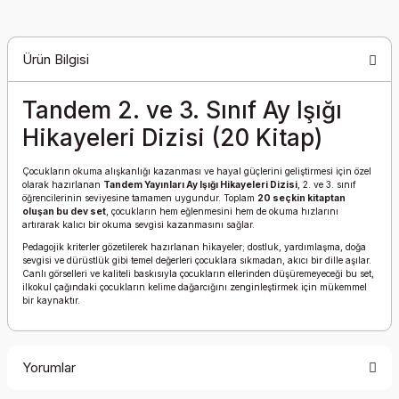
Ürün Bilgisi
Tandem 2. ve 3. Sınıf Ay Işığı
Hikayeleri Dizisi (20 Kitap)
Çocukların okuma alışkanlığı kazanması ve hayal güçlerini geliştirmesi için özel
olarak hazırlanan
Tandem Yayınları Ay Işığı Hikayeleri Dizisi
, 2. ve 3. sınıf
öğrencilerinin seviyesine tamamen uygundur. Toplam
20 seçkin kitaptan
oluşan bu dev set
, çocukların hem eğlenmesini hem de okuma hızlarını
artırarak kalıcı bir okuma sevgisi kazanmasını sağlar.
Pedagojik kriterler gözetilerek hazırlanan hikayeler; dostluk, yardımlaşma, doğa
sevgisi ve dürüstlük gibi temel değerleri çocuklara sıkmadan, akıcı bir dille aşılar.
Canlı görselleri ve kaliteli baskısıyla çocukların ellerinden düşüremeyeceği bu set,
ilkokul çağındaki çocukların kelime dağarcığını zenginleştirmek için mükemmel
bir kaynaktır.
Yorumlar