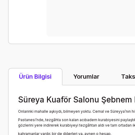
Yorumlar
Taks
Ürün Bilgisi
Süreya Kuaför Salonu Şebnem 
Onlarınki mahalle aşkıydı, bilmeyen yoktu. Cemal ve Süreyya’nın hi
Pastanesi’nde, tezgâhta son kalan acıbadem kurabiyesini paylaştıkl
gözlerini yere indirerek kurabiyeyi tezgâhtan aldı ve tam ortadan i
kahramanlar vardır, bir de diğerleri ya, aynen o hesap.