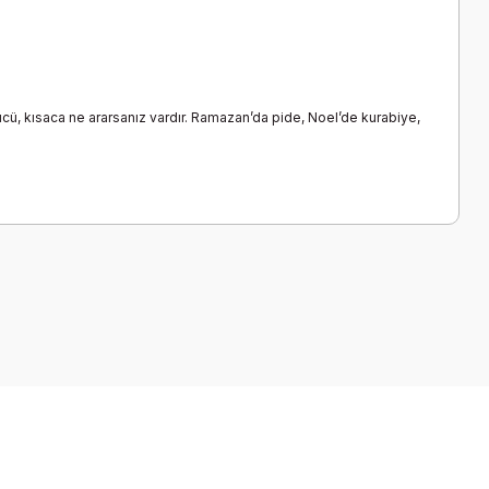
 ütücü, kısaca ne ararsanız vardır. Ramazan’da pide, Noel’de kurabiye,
a iletebilirsiniz.