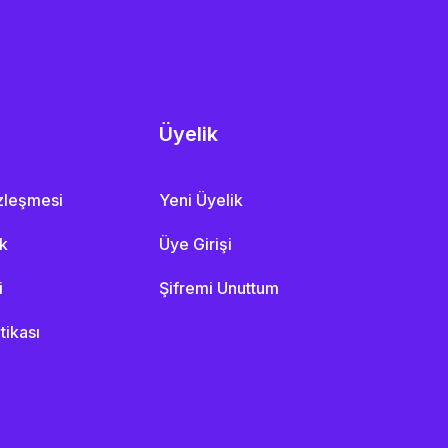
Üyelik
özleşmesi
Yeni Üyelik
ik
Üye Girişi
i
Şifremi Unuttum
itikası