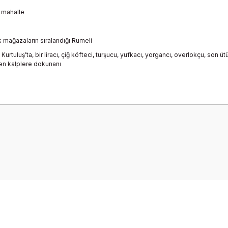
 mahalle
k mağazaların sıralandığı Rumeli
Kurtuluş’ta, bir liracı, çiğ köfteci, turşucu, yufkacı, yorgancı, overlokçu, son
 en kalplere dokunanı
onularda yetersiz gördüğünüz noktaları öneri formunu kullanarak tarafımız
Bu ürüne ilk yorumu siz yapın!
Yorum Yaz