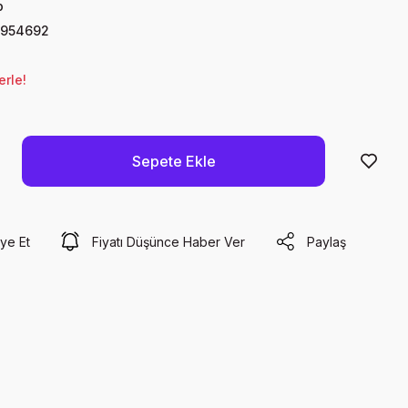
p
0954692
erle!
Sepete Ekle
ye Et
Fiyatı Düşünce Haber Ver
Paylaş