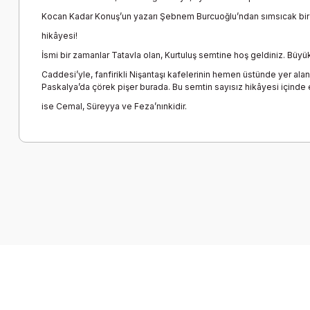
Kocan Kadar Konuş’un yazarı Şebnem Burcuoğlu’ndan sımsıcak bir
hikâyesi!
İsmi bir zamanlar Tatavla olan, Kurtuluş semtine hoş geldiniz. Büyü
Caddesi’yle, fanfirikli Nişantaşı kafelerinin hemen üstünde yer alan 
Paskalya’da çörek pişer burada. Bu semtin sayısız hikâyesi içinde
ise Cemal, Süreyya ve Feza’nınkidir.
Bu ürünün fiyat bilgisi, resim, ürün açıklamalarında ve diğer k
Görüş ve önerileriniz için teşekkür ederiz.
Ürün resmi kalitesiz, bozuk veya görüntülenemiyor.
Ürün açıklamasında eksik bilgiler bulunuyor.
Ürün bilgilerinde hatalar bulunuyor.
Ürün fiyatı diğer sitelerden daha pahalı.
Bu ürüne benzer farklı alternatifler olmalı.