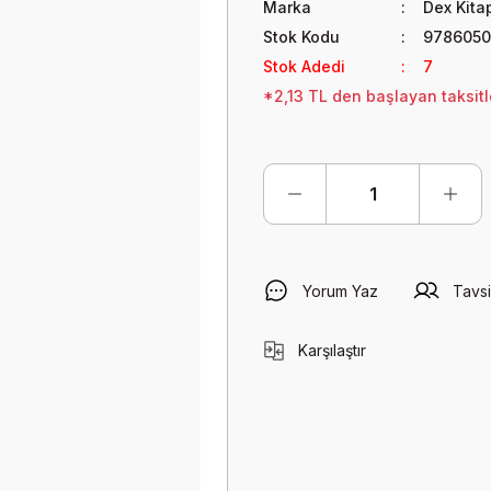
Marka
Dex Kita
Stok Kodu
978605
Stok Adedi
7
*2,13 TL den başlayan taksitl
Yorum Yaz
Tavsi
Karşılaştır