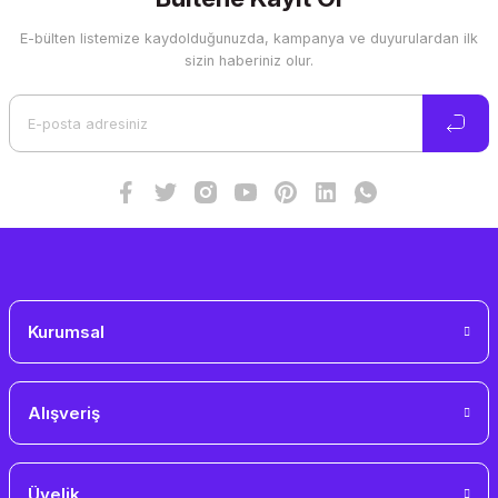
E-bülten listemize kaydolduğunuzda, kampanya ve duyurulardan ilk
Ürün resmi kalitesiz, bozuk veya görüntülenemiyor.
sizin haberiniz olur.
Ürün açıklamasında eksik bilgiler bulunuyor.
Ürün bilgilerinde hatalar bulunuyor.
Ürün fiyatı diğer sitelerden daha pahalı.
Bu ürüne benzer farklı alternatifler olmalı.
Gönder
Kurumsal
Alışveriş
Üyelik