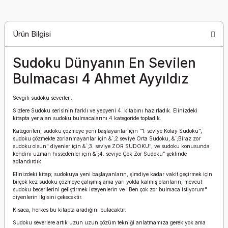
Ürün Bilgisi
Sudoku Dünyanın En Sevilen
Bulmacası 4 Ahmet Ayyıldız
Sevgili sudoku severler...
Sizlere Sudoku serisinin farklı ve yepyeni 4. kitabını hazırladık. Elinizdeki
kitapta yer alan sudoku bulmacalarını 4 kategoride topladık.
Kategorileri; sudoku çözmeye yeni başlayanlar için "1. seviye Kolay Sudoku",
sudoku çözmekte zorlanmayanlar için &`;2.seviye Orta Sudoku, &`;Biraz zor
sudoku olsun" diyenler için &`;3. seviye ZOR SUDOKU", ve sudoku konusunda
kendini uzman hissedenler için &`;4. seviye Çok Zor Sudoku” şeklinde
adlandırdık.
Elinizdeki kitap; sudokuya yeni başlayanların, şimdiye kadar vakit geçirmek için
birçok kez sudoku çözmeye çalışmış ama yarı yolda kalmış olanların, mevcut
sudoku becerilerini geliştirmek isteyenlerin ve "Ben çok zor bulmaca istiyorum"
diyenlerin ilgisini çekecektir.
Kısaca, herkes bu kitapta aradığını bulacaktır.
Sudoku severlere artık uzun uzun çözüm tekniği anlatmamıza gerek yok ama