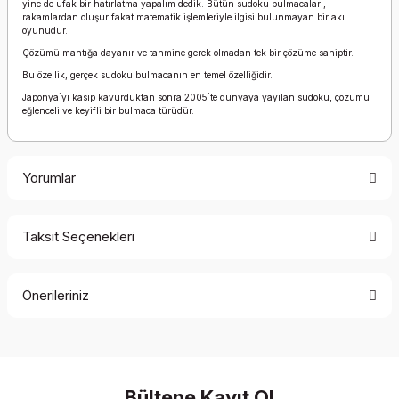
yine de ufak bir hatırlatma yapalım dedik. Bütün sudoku bulmacaları,
rakamlardan oluşur fakat matematik işlemleriyle ilgisi bulunmayan bir akıl
oyunudur.
Çözümü mantığa dayanır ve tahmine gerek olmadan tek bir çözüme sahiptir.
Bu özellik, gerçek sudoku bulmacanın en temel özelliğidir.
Japonya`yı kasıp kavurduktan sonra 2005`te dünyaya yayılan sudoku, çözümü
eğlenceli ve keyifli bir bulmaca türüdür.
Yorumlar
Taksit Seçenekleri
Bu ürüne ilk yorumu siz yapın!
Önerileriniz
Yorum Yaz
Bu ürünün fiyat bilgisi, resim, ürün açıklamalarında ve diğer
konularda yetersiz gördüğünüz noktaları öneri formunu
kullanarak tarafımıza iletebilirsiniz.
Görüş ve önerileriniz için teşekkür ederiz.
Bültene Kayıt Ol