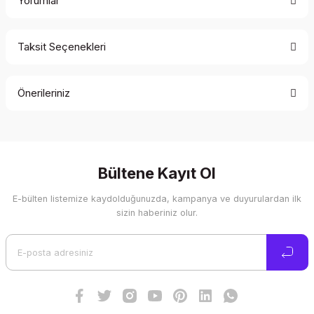
Yorumlar
Taksit Seçenekleri
Bu ürüne ilk yorumu siz yapın!
Önerileriniz
Yorum Yaz
Bu ürünün fiyat bilgisi, resim, ürün açıklamalarında ve diğer
konularda yetersiz gördüğünüz noktaları öneri formunu
kullanarak tarafımıza iletebilirsiniz.
Görüş ve önerileriniz için teşekkür ederiz.
Bültene Kayıt Ol
E-bülten listemize kaydolduğunuzda, kampanya ve duyurulardan ilk
Ürün resmi kalitesiz, bozuk veya görüntülenemiyor.
sizin haberiniz olur.
Ürün açıklamasında eksik bilgiler bulunuyor.
Ürün bilgilerinde hatalar bulunuyor.
Ürün fiyatı diğer sitelerden daha pahalı.
Bu ürüne benzer farklı alternatifler olmalı.