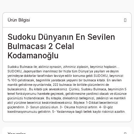
Ürün Bilgisi
Sudoku Dünyanın En Sevilen
Bulmacası 2 Celal
Kodamanoğlu
Sudoku Bulmaca ile; akliniz oynasin, zihniniz ziplasin, beyniniz hoplasin…
SUDOKU, Japonya’dan inanilmaz bir hizla tüm Dünya’ya yayilan ve deyim
yerindeyse doktorlar tarafindan tavsiye edilir konuma geldi.SUDOKU, beyninizi
% 100 çalistiracak, bagimlilik yaratacak yepyeni bir bulmaca kitabi. En sevilen
mantik gelistirme oyunlarinda; 222 bulmaca ile birlikte çözümlerini de
bulacaksiniz...Bu kitabi çok seveceksiniz. Çünkü; Sudoku Bulmaca, beyninizin 5
temel fonksiyonunu harekete geçirecek, gelistirmesine yardimci olacak ve düsünce
gücünüzü hizlandiracak. Bu kitapla; dikkatinizi belleginizi, zekânizi ve mantikli
akil yürütme becerinizi keskinlestireceksiniz. Böylece: 1-Dikkat becerilerinizi
güçlendirin. 2- Sorun çözücü olun. 3- Okuma hizinizi artirin. 4- El-göz
koordinasyonunuzu gelistirin. 5- Yaslanmaya bagli bellek kaybi riskinizi azaltin.