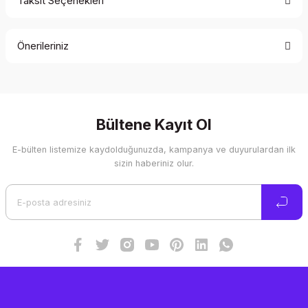
Taksit Seçenekleri
Bu ürüne ilk yorumu siz yapın!
Önerileriniz
Yorum Yaz
Bu ürünün fiyat bilgisi, resim, ürün açıklamalarında ve diğer
konularda yetersiz gördüğünüz noktaları öneri formunu
kullanarak tarafımıza iletebilirsiniz.
Görüş ve önerileriniz için teşekkür ederiz.
Bültene Kayıt Ol
E-bülten listemize kaydolduğunuzda, kampanya ve duyurulardan ilk
Ürün resmi kalitesiz, bozuk veya görüntülenemiyor.
sizin haberiniz olur.
Ürün açıklamasında eksik bilgiler bulunuyor.
Ürün bilgilerinde hatalar bulunuyor.
Ürün fiyatı diğer sitelerden daha pahalı.
Bu ürüne benzer farklı alternatifler olmalı.