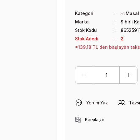
Kategori
✅ Masal 
Marka
Sihirli K
Stok Kodu
8652591
Stok Adedi
2
*139,18 TL den başlayan taksi
Yorum Yaz
Tavsi
Karşılaştır