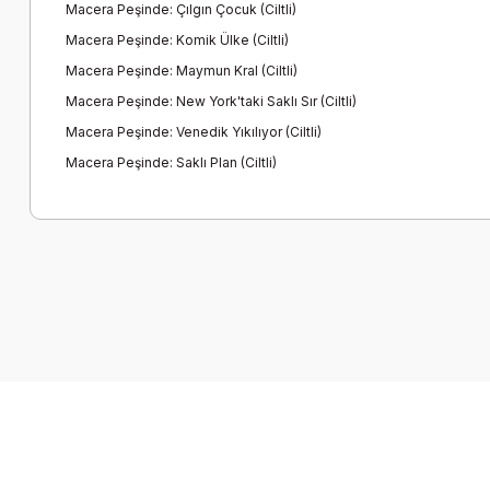
Macera Peşinde: Çılgın Çocuk (Ciltli)
Macera Peşinde: Komik Ülke (Ciltli)
Macera Peşinde: Maymun Kral (Ciltli)
Macera Peşinde: New York'taki Saklı Sır (Ciltli)
Macera Peşinde: Venedik Yıkılıyor (Ciltli)
Macera Peşinde: Saklı Plan (Ciltli)
Bu ürünün fiyat bilgisi, resim, ürün açıklamalarında ve diğer k
Görüş ve önerileriniz için teşekkür ederiz.
Ürün resmi kalitesiz, bozuk veya görüntülenemiyor.
Ürün açıklamasında eksik bilgiler bulunuyor.
Ürün bilgilerinde hatalar bulunuyor.
Ürün fiyatı diğer sitelerden daha pahalı.
Bu ürüne benzer farklı alternatifler olmalı.