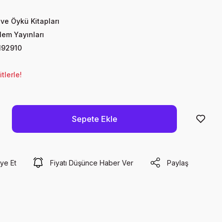
ve Öykü Kitapları
alem Yayınları
192910
tlerle!
Sepete Ekle
ye Et
Fiyatı Düşünce Haber Ver
Paylaş