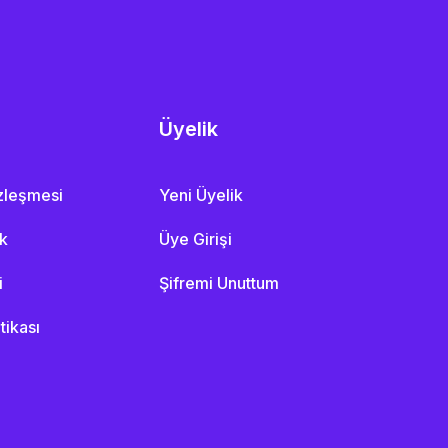
Üyelik
özleşmesi
Yeni Üyelik
ik
Üye Girişi
i
Şifremi Unuttum
itikası